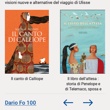
visioni nuove e alternative del viaggio di Ulisse
vetrina
la
vetrina
Il canto di Calliope
Il libro dell'attesa :
storia di Penelope e
di Telemaco, sposa e
figlio di Odisseo,
Scorri
Scorri
l'eroe lontano
Dario Fo 100
indietro
in
la
avanti