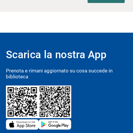
diavolo
fortunato in amore
pa
pa
pu
s
Scarica la nostra App
Prenota e rimani aggiornato su cosa succede in
biblioteca