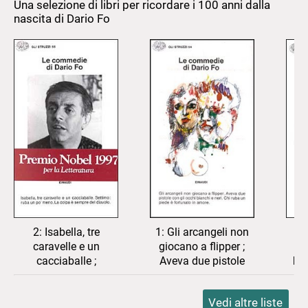
Una selezione di libri per ricordare i 100 anni dalla
vetrina
la
nascita di Dario Fo
vetrina
2: Isabella, tre
1: Gli arcangeli non
caravelle e un
giocano a flipper ;
p
cacciaballe ;
Aveva due pistole
ba
settimo : ruba un
con gli occhi
p
po' meno ; la colpa
bianchi e neri ; Chi
L'
Vedi altre liste
è sempre del
ruba un piede e