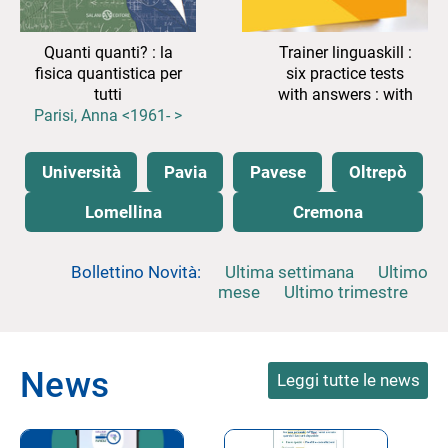
Quanti quanti? : la
Trainer linguaskill :
fisica quantistica per
six practice tests
tutti
with answers : with
Parisi, Anna <1961- >
resources download
Università
Pavia
Pavese
Oltrepò
Lomellina
Cremona
Bollettino Novità:
Ultima settimana
Ultimo
mese
Ultimo trimestre
News
Leggi tutte le news