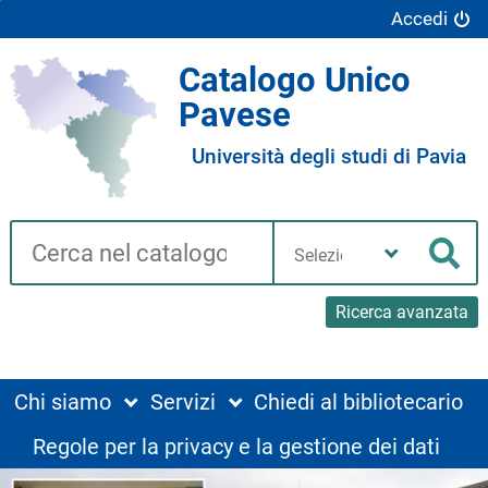
Accedi
Catalogo Unico
Pavese
Università degli studi di Pavia
Cerca su "Catalogo"
Seleziona
la
Cer
tua
biblioteca
Ricerca avanzata
Chi siamo
Servizi
Chiedi al bibliotecario
Regole per la privacy e la gestione dei dati