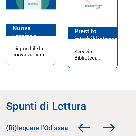
Nuova
Prestito
versione
interbibliotecario
dell'app
Disponibile la
BiblioPavia
Servizio
nuova versione
Biblioteca
della app del
Digitale -
Catalogo Unico
Prestito
Pavese
interbibliotecario
Spunti di Lettura
Scorri
Scorri
(Ri)leggere l'Odissea
indietro
in
la
avanti