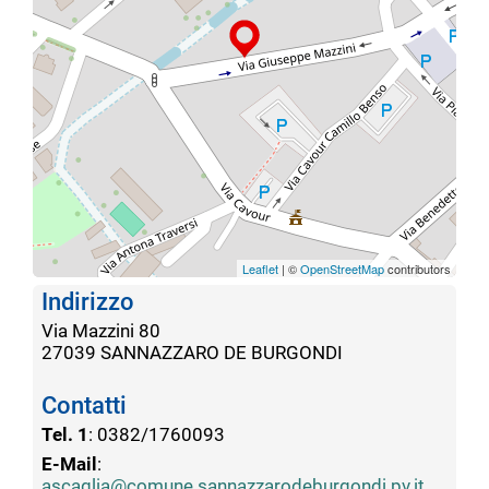
Leaflet
| ©
OpenStreetMap
contributors
Indirizzo
Via Mazzini 80
27039 SANNAZZARO DE BURGONDI
Contatti
Tel. 1
: 0382/1760093
E-Mail
:
ascaglia@comune.sannazzarodeburgondi.pv.it