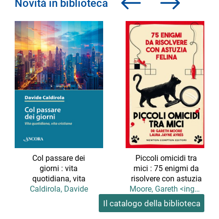
Novità in biblioteca
c
c
o
o
r
r
r
r
i
i
i
i
n
n
d
a
i
v
e
a
t
n
r
t
o
i
l
l
a
a
v
v
Col passare dei
Piccoli omicidi tra
e
e
giorni : vita
t
mici : 75 enigmi da
t
r
r
quotidiana, vita
risolvere con astuzia
i
i
cristiana
felina
Caldirola, Davide
Moore, Gareth <ingegnere>
n
n
Il catalogo della biblioteca
a
a