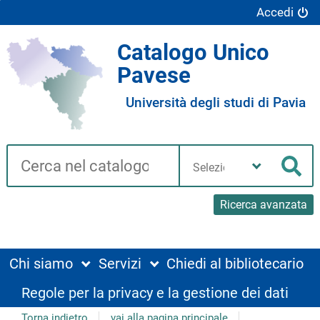
Accedi
Catalogo Unico
Pavese
Università degli studi di Pavia
Cerca su "Catalogo"
Seleziona
la
Cer
tua
biblioteca
Ricerca avanzata
Chi siamo
Servizi
Chiedi al bibliotecario
Regole per la privacy e la gestione dei dati
Torna indietro
vai alla pagina principale