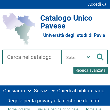
Accedi
Catalogo Unico
Pavese
Università degli studi di Pavia
Cerca su "Catalogo"
Seleziona
la
Cer
tua
biblioteca
Ricerca avanzata
Chi siamo
Servizi
Chiedi al bibliotecario
Regole per la privacy e la gestione dei dati
Torna indietro
vai alla pagina principale
torna alle