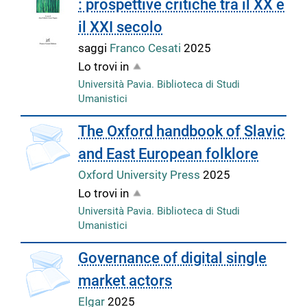
: prospettive critiche tra il XX e
il XXI secolo
saggi
Franco Cesati
2025
Lo trovi in
Università Pavia. Biblioteca di Studi
Umanistici
The Oxford handbook of Slavic
and East European folklore
Oxford University Press
2025
Lo trovi in
Università Pavia. Biblioteca di Studi
Umanistici
Governance of digital single
market actors
Elgar
2025