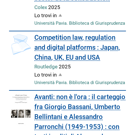
Colex
2025
Lo trovi in
Università Pavia. Biblioteca di Giurisprudenza
Competition law, regulation
and digital platforms : Japan,
China, UK, EU and USA
Routledge
2025
Lo trovi in
Università Pavia. Biblioteca di Giurisprudenza
Avanti: non è l'ora : il carteggio
fra Giorgio Bassani, Umberto
Bellintani e Alessandro
Parronchi (1949-1953) : con