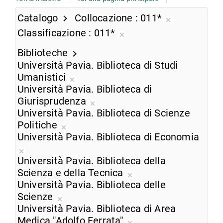
Catalogo
Collocazione
011*
Rimuovi
Classificazione
011*
dalla
Rimuovi
ricerca
Biblioteche
dalla
corrente
Università Pavia. Biblioteca di Studi
ricerca
Umanistici
corrente
Rimuovi
Università Pavia. Biblioteca di
dalla
Giurisprudenza
ricerca
Rimuovi
Università Pavia. Biblioteca di Scienze
corrente
dalla
Politiche
Rimuovi
ricerca
Università Pavia. Biblioteca di Economia
dalla
corrente
Rimuovi
ricerca
Università Pavia. Biblioteca della
dalla
corrente
Scienza e della Tecnica
ricerca
Rimuovi
Università Pavia. Biblioteca delle
corrente
dalla
Scienze
Rimuovi
ricerca
Università Pavia. Biblioteca di Area
dalla
corrente
Medica "Adolfo Ferrata"