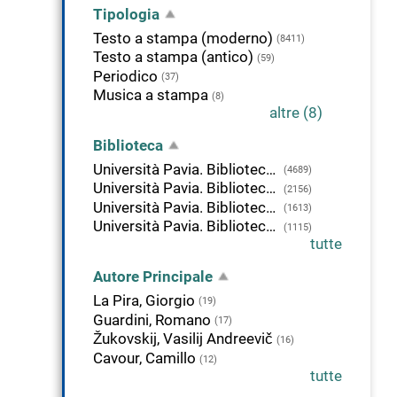
Tipologia
Testo a stampa (moderno)
(8411)
Testo a stampa (antico)
(59)
Periodico
(37)
Musica a stampa
(8)
altre (8)
Biblioteca
Università Pavia. Biblioteca di Studi Umanistici
(4689)
Università Pavia. Biblioteca di Scienze Politiche
(2156)
Università Pavia. Biblioteca di Giurisprudenza
(1613)
Università Pavia. Biblioteca di Economia
(1115)
tutte
Autore Principale
La Pira, Giorgio
(19)
Guardini, Romano
(17)
Žukovskij, Vasilij Andreevič
(16)
Cavour, Camillo
(12)
tutte