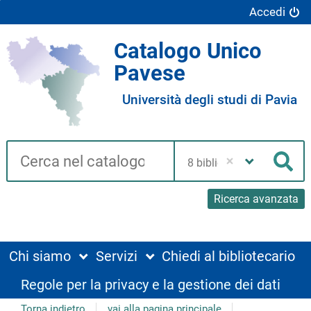
Accedi
Catalogo Unico
Pavese
Università degli studi di Pavia
Cerca su "Catalogo"
Seleziona
la
Cer
tua
biblioteca
Ricerca avanzata
Chi siamo
Servizi
Chiedi al bibliotecario
Regole per la privacy e la gestione dei dati
Torna indietro
vai alla pagina principale