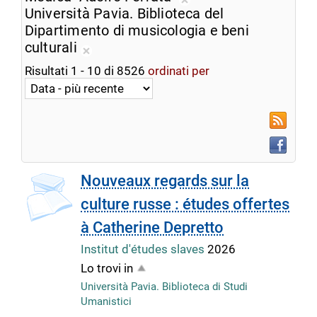
ricerca
Rimuovi
Università Pavia. Biblioteca del
corrente
dalla
Dipartimento di musicologia e beni
ricerca
culturali
Rimuovi
corrente
Risultati
1
-
10
di
8526
ordinati per
dalla
ricerca
corrente
RSS
Faceboo
Nouveaux regards sur la
culture russe : études offertes
à Catherine Depretto
Institut d'études slaves
2026
Lo trovi in
Università Pavia. Biblioteca di Studi
Umanistici