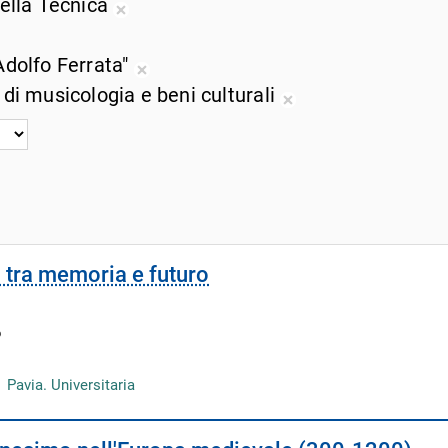
della Tecnica
corrente
ricerca
dalla
d
Rimuovi
corrente
ricerca
r
dalla
muovi
Adolfo Ferrata"
corrente
c
ricerca
lla
Rimuovi
 di musicologia e beni culturali
corrente
cerca
dalla
Rimuovi
rrente
ricerca
dalla
corrente
ricerca
corrente
ani tra memoria e futuro
6
Pavia. Universitaria