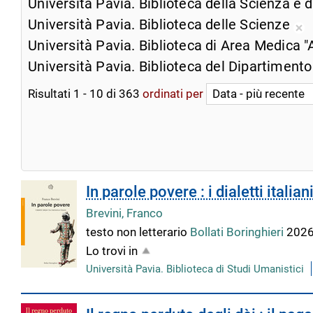
Università Pavia. Biblioteca della Scienza e 
Università Pavia. Biblioteca delle Scienze
Ri
Università Pavia. Biblioteca di Area Medica "
da
Università Pavia. Biblioteca del Dipartimento
ri
co
Risultati
1
-
10
di
363
ordinati per
In parole povere : i dialetti itali
Brevini, Franco
testo non letterario
Bollati Boringhieri
202
Lo trovi in
Università Pavia. Biblioteca di Studi Umanistici