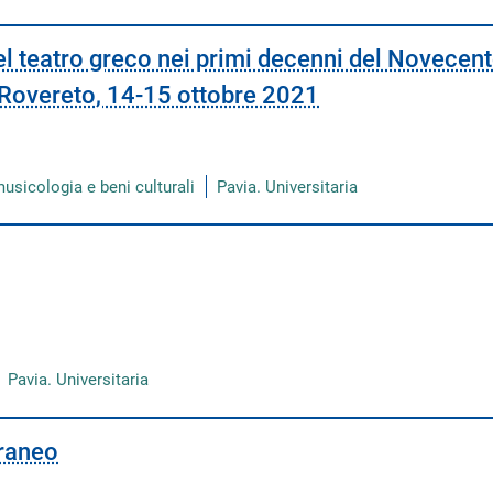
el teatro greco nei primi decenni del Novecent
 Rovereto, 14-15 ottobre 2021
musicologia e beni culturali
Pavia. Universitaria
Pavia. Universitaria
oraneo