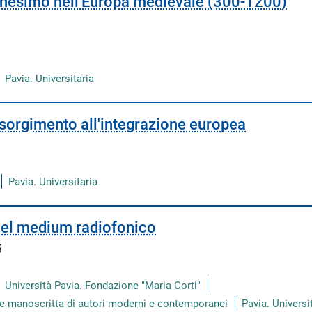
aganesimo nell'Europa medievale (300-1200)
Pavia. Universitaria
isorgimento all'integrazione europea
Pavia. Universitaria
 nel medium radiofonico
5
Università Pavia. Fondazione "Maria Corti"
ione manoscritta di autori moderni e contemporanei
Pavia. Universi