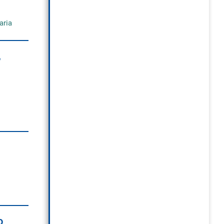
aria
,
o