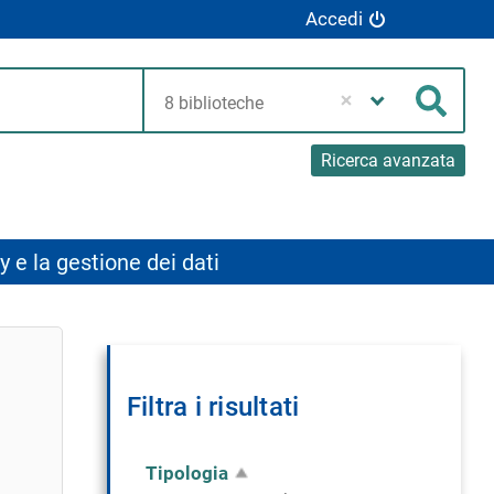
Accedi
Seleziona
la
Cerca
tua
biblioteca
Ricerca avanzata
y e la gestione dei dati
Filtra i risultati
Tipologia
Rimuovi