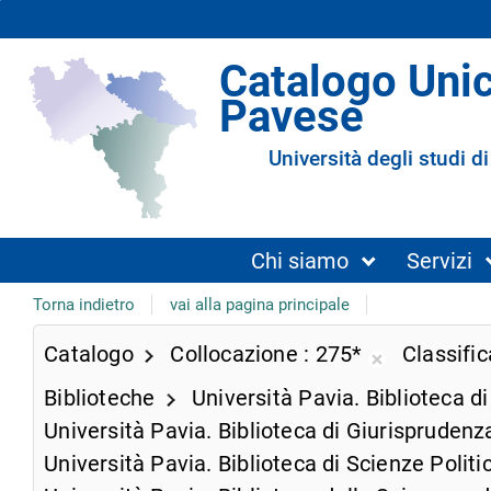
Catalogo Uni
Pavese
Università degli studi di
Chi siamo
Servizi
Torna indietro
vai alla pagina principale
Catalogo
Collocazione
275*
Classifi
Rimuovi
Biblioteche
Università Pavia. Biblioteca d
dalla
ricerca
Università Pavia. Biblioteca di Giurispruden
corrente
Università Pavia. Biblioteca di Scienze Polit