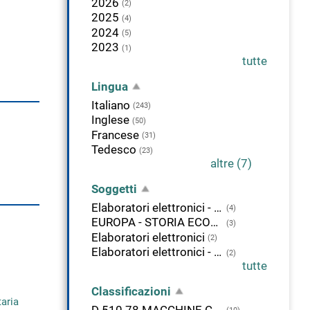
2026
(2)
2025
(4)
2024
(5)
2023
(1)
tutte
Lingua
Italiano
(243)
Inglese
(50)
Francese
(31)
Tedesco
(23)
altre (7)
Soggetti
Elaboratori elettronici - Programmazione - Linguaggio Fortran
(4)
EUROPA - STORIA ECONOMICA - SEC. 19.-20.
(3)
Elaboratori elettronici
(2)
Elaboratori elettronici - Programmazione
(2)
tutte
Classificazioni
taria
D 510.78 MACCHINE CALCOLATRICI