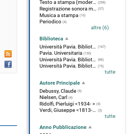
Testo a stampa (moderno)
(299)
alla
Registrazione sonora musicale
(37)
icerca
Musica a stampa
(10)
orrente
Periodico
(4)
altre (6)
Biblioteca
Università Pavia. Biblioteca di Studi Umanistici
(167)
RSS
Pavia. Universitaria
(130)
Università Pavia. Biblioteca di Economia
(86)
Facebook
Università Pavia. Biblioteca del Dipartimento di musicologia e beni culturali
(75)
tutte
Autore Principale
Debussy, Claude
(9)
Nielsen, Carl
(4)
Ridolfi, Pierluigi <1934- >
(4)
Verdi, Giuseppe <1813-1901>
(3)
tutte
Anno Pubblicazione