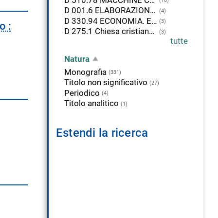
(10)
D 001.6 ELABORAZIONE DEI DATI
(4)
D 330.94 ECONOMIA. Europa
(3)
o :
D 275.1 Chiesa cristiana in Asia. Cina
(3)
tutte
Natura
Monografia
(331)
Titolo non significativo
(27)
Periodico
(4)
Titolo analitico
(1)
Estendi la ricerca