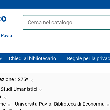
co
Cerca su "Catalogo"
 Pavia
Chiedi al bibliotecario
Regole per la privac
cazione
275*
Rimuovi
i Studi Umanistici
dalla
Rimuovi
ricerca
za
dalla
Rimuovi
corrente
iche
Università Pavia. Biblioteca di Economia
ricerca
dalla
Rimuovi