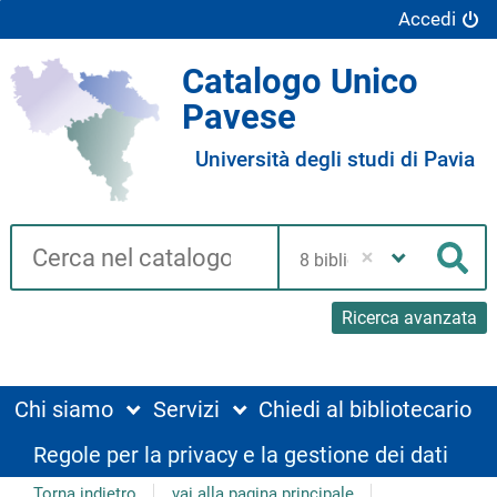
Accedi
Catalogo Unico
Pavese
Università degli studi di Pavia
Cerca su "Catalogo"
Seleziona
la
Cer
tua
biblioteca
Ricerca avanzata
Chi siamo
Servizi
Chiedi al bibliotecario
Regole per la privacy e la gestione dei dati
Torna indietro
vai alla pagina principale