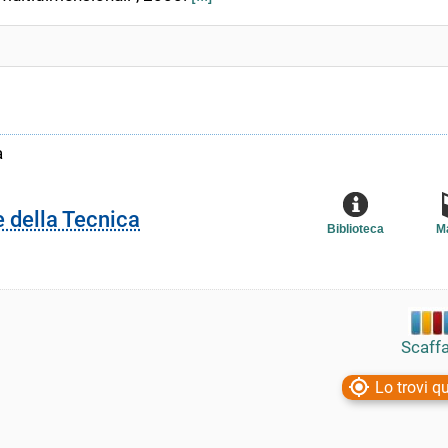
a
e della Tecnica
Biblioteca
M
Scaffa
Lo trovi qu