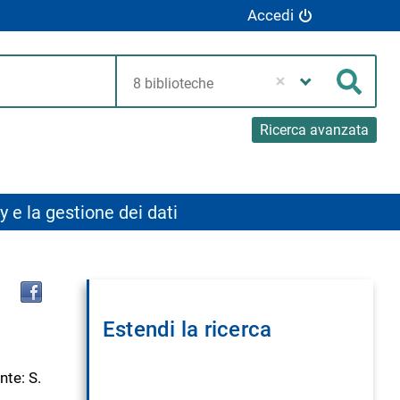
Accedi
Seleziona
la
Cerca
tua
biblioteca
Ricerca avanzata
y e la gestione dei dati
Trova
il
documento
Estendi la ricerca
in
altre
risorse
te: S.