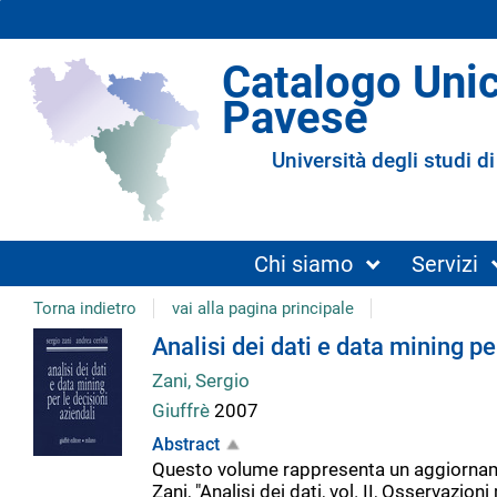
Catalogo Uni
Pavese
Università degli studi di
Chi siamo
Servizi
Torna indietro
vai alla pagina principale
Dettaglio
Analisi dei dati e data mining pe
Zani, Sergio
del
Giuffrè
2007
Abstract
documento
Questo volume rappresenta un aggiornamen
Zani, "Analisi dei dati, vol. II, Osservazio