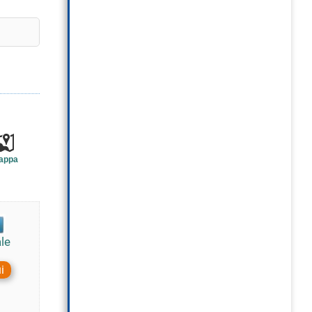
appa
le
i