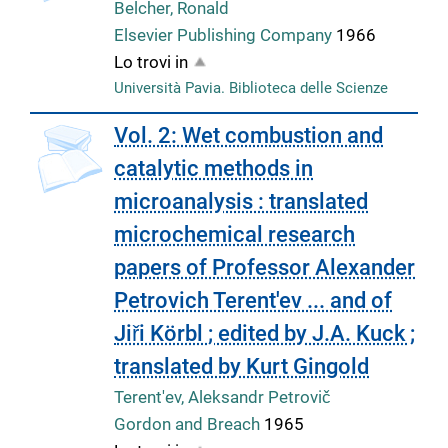
Belcher, Ronald
Elsevier Publishing Company
1966
Lo trovi in
Università Pavia. Biblioteca delle Scienze
copertina
Vol. 2: Wet combustion and
catalytic methods in
microanalysis : translated
microchemical research
papers of Professor Alexander
Petrovich Terent'ev ... and of
Jiři Körbl ; edited by J.A. Kuck ;
translated by Kurt Gingold
Terent'ev, Aleksandr Petrovič
Gordon and Breach
1965