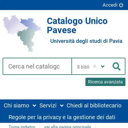
Accedi
Catalogo Unico
Pavese
Università degli studi di Pavia
Cerca su "Catalogo"
Seleziona
la
Cer
tua
biblioteca
Ricerca avanzata
Chi siamo
Servizi
Chiedi al bibliotecario
Regole per la privacy e la gestione dei dati
Torna indietro
vai alla pagina principale