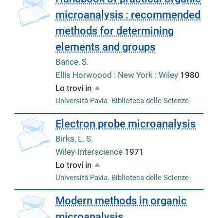
microanalysis : recommended
methods for determining
elements and groups
Bance, S.
Ellis Horwoood : New York : Wiley
1980
Lo trovi in
Università Pavia. Biblioteca delle Scienze
Electron probe microanalysis
Birks, L. S.
Wiley-Interscience
1971
Lo trovi in
Università Pavia. Biblioteca delle Scienze
copertina
Modern methods in organic
microanalysis