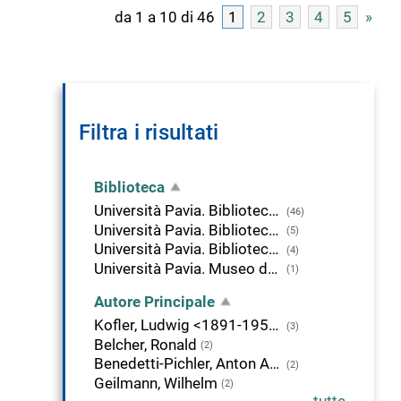
da 1 a 10 di 46
1
2
3
4
5
»
Filtra i risultati
Biblioteca
Università Pavia. Biblioteca delle Scienze
(46)
Università Pavia. Biblioteca di Area Medica "Adolfo Ferrata"
(5)
Università Pavia. Biblioteca della Scienza e della Tecnica
(4)
Università Pavia. Museo della Tecnica Elettrica
(1)
Autore Principale
Kofler, Ludwig <1891-1951>
(3)
Belcher, Ronald
(2)
Benedetti-Pichler, Anton Alexander
(2)
Geilmann, Wilhelm
(2)
tutte