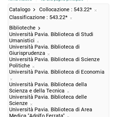
Catalogo
Collocazione
543.22*
Rimuovi
Classificazione
543.22*
dalla
Rimuovi
ricerca
Biblioteche
dalla
corrente
Università Pavia. Biblioteca di Studi
ricerca
Umanistici
corrente
Rimuovi
Università Pavia. Biblioteca di
dalla
Giurisprudenza
ricerca
Rimuovi
Università Pavia. Biblioteca di Scienze
corrente
dalla
Politiche
Rimuovi
ricerca
Università Pavia. Biblioteca di Economia
dalla
corrente
Rimuovi
ricerca
Università Pavia. Biblioteca della
dalla
corrente
Scienza e della Tecnica
ricerca
Rimuovi
Università Pavia. Biblioteca delle
corrente
dalla
Scienze
Rimuovi
ricerca
Università Pavia. Biblioteca di Area
dalla
corrente
Medica "Adolfo Ferrata"