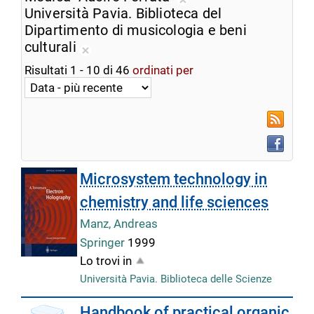
ricerca
Rimuovi
Università Pavia. Biblioteca del
corrente
dalla
Dipartimento di musicologia e beni
ricerca
culturali
Rimuovi
corrente
Risultati
1
-
10
di
46
ordinati per
dalla
ricerca
corrente
RSS
Faceboo
Microsystem technology in
chemistry and life sciences
Manz, Andreas
Springer
1999
Lo trovi in
Università Pavia. Biblioteca delle Scienze
Handbook of practical organic