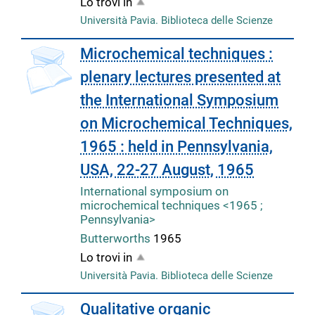
Lo trovi in
Università Pavia. Biblioteca delle Scienze
copertina
Microchemical techniques :
plenary lectures presented at
the International Symposium
on Microchemical Techniques,
1965 : held in Pennsylvania,
USA, 22-27 August, 1965
International symposium on
microchemical techniques <1965 ;
Pennsylvania>
Butterworths
1965
Lo trovi in
Università Pavia. Biblioteca delle Scienze
copertina
Qualitative organic