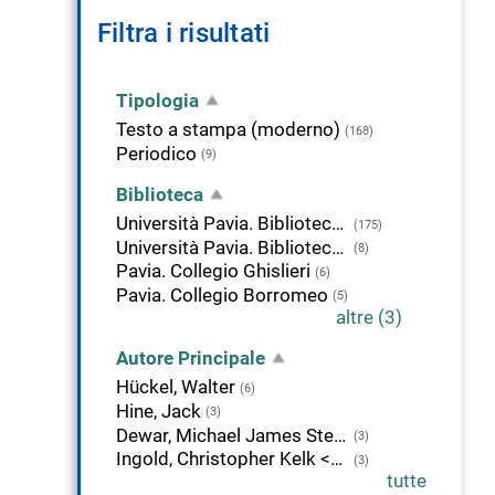
Filtra i risultati
Tipologia
Testo a stampa (moderno)
(168)
Periodico
(9)
Biblioteca
Università Pavia. Biblioteca delle Scienze
(175)
Università Pavia. Biblioteca della Scienza e della Tecnica
(8)
Pavia. Collegio Ghislieri
(6)
Pavia. Collegio Borromeo
(5)
altre (3)
Autore Principale
Hückel, Walter
(6)
Hine, Jack
(3)
Dewar, Michael James Steuart <1918-1997>
(3)
Ingold, Christopher Kelk <1893-1970>
(3)
tutte