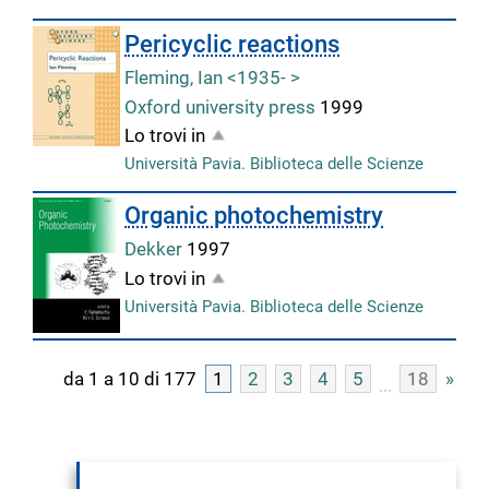
Pericyclic reactions
Fleming, Ian <1935- >
Oxford university press
1999
Lo trovi in
Università Pavia. Biblioteca delle Scienze
Organic photochemistry
Dekker
1997
Lo trovi in
Università Pavia. Biblioteca delle Scienze
da 1 a 10 di 177
1
2
3
4
5
18
»