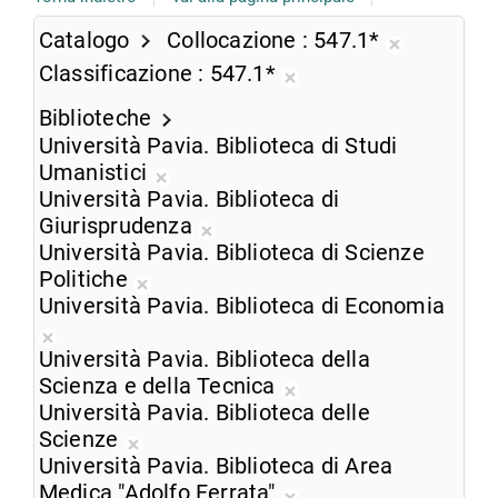
Catalogo
Collocazione
547.1*
Rimuovi
Classificazione
547.1*
dalla
Rimuovi
ricerca
Biblioteche
dalla
corrente
Università Pavia. Biblioteca di Studi
ricerca
Umanistici
corrente
Rimuovi
Università Pavia. Biblioteca di
dalla
Giurisprudenza
ricerca
Rimuovi
Università Pavia. Biblioteca di Scienze
corrente
dalla
Politiche
Rimuovi
ricerca
Università Pavia. Biblioteca di Economia
dalla
corrente
Rimuovi
ricerca
Università Pavia. Biblioteca della
dalla
corrente
Scienza e della Tecnica
ricerca
Rimuovi
Università Pavia. Biblioteca delle
corrente
dalla
Scienze
Rimuovi
ricerca
Università Pavia. Biblioteca di Area
dalla
corrente
Medica "Adolfo Ferrata"