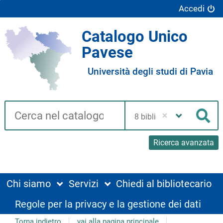
Accedi
Catalogo Unico
Pavese
Università degli studi di Pavia
Cerca su "Catalogo"
Seleziona
la
Cer
tua
biblioteca
Ricerca avanzata
Chi siamo
Servizi
Chiedi al bibliotecario
Regole per la privacy e la gestione dei dati
Torna indietro
vai alla pagina principale