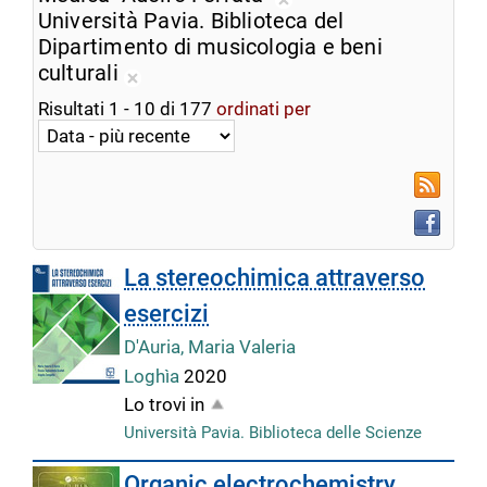
ricerca
Rimuovi
Università Pavia. Biblioteca del
corrente
dalla
Dipartimento di musicologia e beni
ricerca
culturali
Rimuovi
corrente
Risultati
1
-
10
di
177
ordinati per
dalla
ricerca
corrente
RSS
Faceboo
La stereochimica attraverso
esercizi
D'Auria, Maria Valeria
Loghìa
2020
Lo trovi in
Università Pavia. Biblioteca delle Scienze
Organic electrochemistry