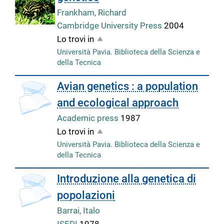
Frankham, Richard
Cambridge University Press
2004
Lo trovi in
Università Pavia. Biblioteca della Scienza e
della Tecnica
Avian genetics : a population
and ecological approach
Academic press
1987
Lo trovi in
Università Pavia. Biblioteca della Scienza e
della Tecnica
copertina
Introduzione alla genetica di
popolazioni
Barrai, Italo
ISEDI
1978