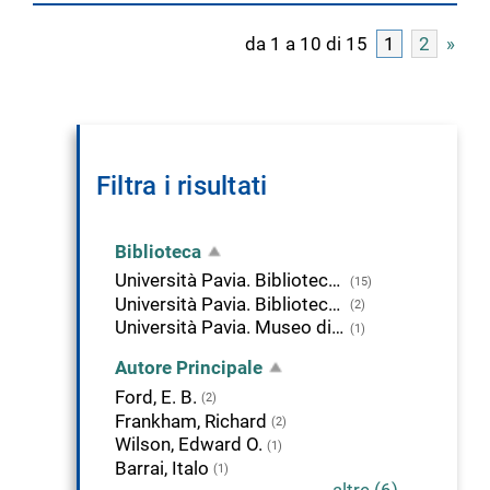
da 1 a 10 di 15
1
2
»
Filtra i risultati
Biblioteca
Università Pavia. Biblioteca della Scienza e della Tecnica
(15)
Università Pavia. Biblioteca di Area Medica "Adolfo Ferrata"
(2)
Università Pavia. Museo di Storia Naturale Kosmos
(1)
Autore Principale
Ford, E. B.
(2)
Frankham, Richard
(2)
Wilson, Edward O.
(1)
Barrai, Italo
(1)
altre (6)