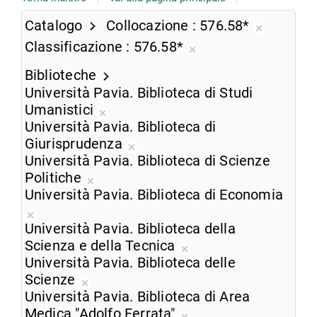
Catalogo
Collocazione
576.58*
Rimuovi
Classificazione
576.58*
dalla
Rimuovi
ricerca
Biblioteche
dalla
corrente
Università Pavia. Biblioteca di Studi
ricerca
Umanistici
corrente
Rimuovi
Università Pavia. Biblioteca di
dalla
Giurisprudenza
ricerca
Rimuovi
Università Pavia. Biblioteca di Scienze
corrente
dalla
Politiche
Rimuovi
ricerca
Università Pavia. Biblioteca di Economia
dalla
corrente
Rimuovi
ricerca
Università Pavia. Biblioteca della
dalla
corrente
Scienza e della Tecnica
ricerca
Rimuovi
Università Pavia. Biblioteca delle
corrente
dalla
Scienze
Rimuovi
ricerca
Università Pavia. Biblioteca di Area
dalla
corrente
Medica "Adolfo Ferrata"