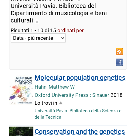
ricerca
Rimuovi
Università Pavia. Biblioteca del
corrente
dalla
Dipartimento di musicologia e beni
ricerca
culturali
Rimuovi
corrente
Risultati
1
-
10
di
15
ordinati per
dalla
ricerca
corrente
RSS
Faceboo
Molecular population genetics
Hahn, Matthew W.
Oxford University Press : Sinauer
2018
Lo trovi in
Università Pavia. Biblioteca della Scienza e
della Tecnica
Conservation and the genetics