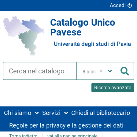
Accedi
Catalogo Unico
Pavese
Università degli studi di Pavia
Cerca su "Catalogo"
Seleziona
la
Cer
tua
biblioteca
Ricerca avanzata
Chi siamo
Servizi
Chiedi al bibliotecario
Regole per la privacy e la gestione dei dati
Torna indietro
vai alla pagina principale