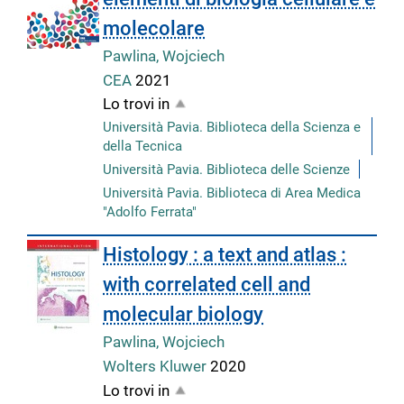
molecolare
Pawlina, Wojciech
CEA
2021
Lo trovi in
Università Pavia. Biblioteca della Scienza e
della Tecnica
Università Pavia. Biblioteca delle Scienze
Università Pavia. Biblioteca di Area Medica
"Adolfo Ferrata"
Histology : a text and atlas :
with correlated cell and
molecular biology
Pawlina, Wojciech
Wolters Kluwer
2020
Lo trovi in