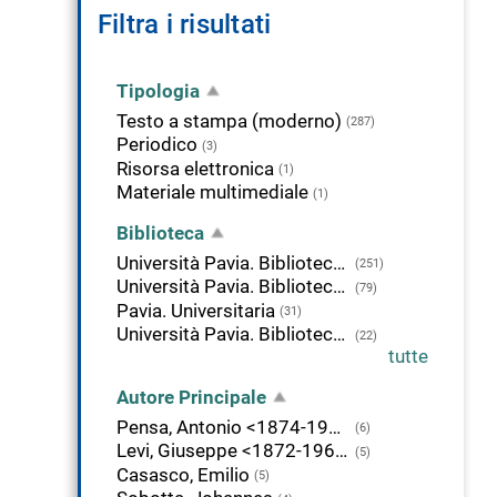
Filtra i risultati
Tipologia
Testo a stampa (moderno)
(287)
Periodico
(3)
Risorsa elettronica
(1)
Materiale multimediale
(1)
Biblioteca
Università Pavia. Biblioteca di Area Medica "Adolfo Ferrata"
(251)
Università Pavia. Biblioteca della Scienza e della Tecnica
(79)
Pavia. Universitaria
(31)
Università Pavia. Biblioteca delle Scienze
(22)
tutte
Autore Principale
Pensa, Antonio <1874-1970>
(6)
Levi, Giuseppe <1872-1965>
(5)
Casasco, Emilio
(5)