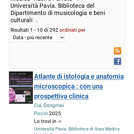
ricerca
Rimuovi
Università Pavia. Biblioteca del
corrente
dalla
Dipartimento di musicologia e beni
ricerca
culturali
Rimuovi
corrente
Risultati
1
-
10
di
292
ordinati per
dalla
ricerca
corrente
RSS
Faceboo
Atlante di istologia e anatomia
microscopica : con una
prospettiva clinica
Cui, Dongmei
Piccin
2025
Lo trovi in
Università Pavia. Biblioteca di Area Medica