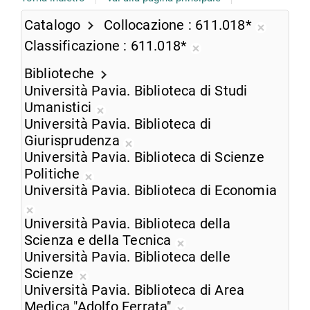
Catalogo
Collocazione
611.018*
Rimuov
Classificazione
611.018*
dalla
Rimuovi
ricerca
Biblioteche
dalla
corrent
Università Pavia. Biblioteca di Studi
ricerca
Umanistici
corrente
Rimuovi
Università Pavia. Biblioteca di
dalla
Giurisprudenza
ricerca
Rimuovi
Università Pavia. Biblioteca di Scienze
corrente
dalla
Politiche
Rimuovi
ricerca
Università Pavia. Biblioteca di Economia
dalla
corrente
Rimuovi
ricerca
Università Pavia. Biblioteca della
dalla
corrente
Scienza e della Tecnica
ricerca
Rimuovi
Università Pavia. Biblioteca delle
corrente
dalla
Scienze
Rimuovi
ricerca
Università Pavia. Biblioteca di Area
dalla
corrente
Medica "Adolfo Ferrata"