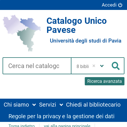
Accedi
Catalogo Unico
Pavese
Università degli studi di Pavia
Cerca su "Catalogo"
Seleziona
la
Cer
tua
biblioteca
Ricerca avanzata
Chi siamo
Servizi
Chiedi al bibliotecario
Regole per la privacy e la gestione dei dati
Torna indietro
vai alla pagina principale