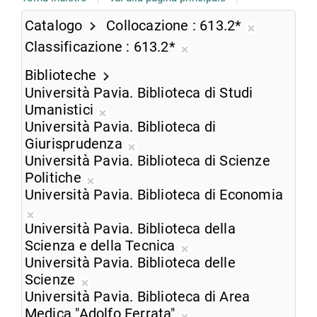
Catalogo
Collocazione
613.2*
Rimuovi
Classificazione
613.2*
dalla
Rimuovi
ricerca
Biblioteche
dalla
corrente
Università Pavia. Biblioteca di Studi
ricerca
Umanistici
corrente
Rimuovi
Università Pavia. Biblioteca di
dalla
Giurisprudenza
ricerca
Rimuovi
Università Pavia. Biblioteca di Scienze
corrente
dalla
Politiche
Rimuovi
ricerca
Università Pavia. Biblioteca di Economia
dalla
corrente
Rimuovi
ricerca
Università Pavia. Biblioteca della
dalla
corrente
Scienza e della Tecnica
ricerca
Rimuovi
Università Pavia. Biblioteca delle
corrente
dalla
Scienze
Rimuovi
ricerca
Università Pavia. Biblioteca di Area
dalla
corrente
Medica "Adolfo Ferrata"