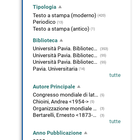
Tipologia
Testo a stampa (moderno)
(420)
Periodico
(13)
Testo a stampa (antico)
(1)
Biblioteca
Università Pavia. Biblioteca di Area Medica "Adolfo Ferrata"
(353)
Università Pavia. Biblioteca della Scienza e della Tecnica
(55)
Università Pavia. Biblioteca delle Scienze
(55)
Pavia. Universitaria
(14)
tutte
Autore Principale
Congresso mondiale di latteria <10. ; 1934 ; Milano-Roma>
(5)
Chioini, Andrea <1954->
(5)
Organizzazione mondiale della sanità
(3)
Bertarelli, Ernesto <1873-1957>
(3)
tutte
Anno Pubblicazione