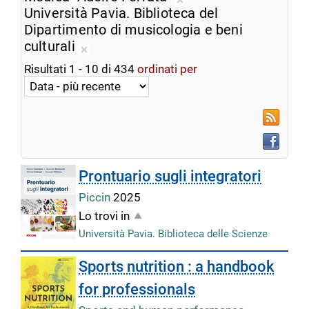
ricerca
Rimuovi
Università Pavia. Biblioteca del
corrente
dalla
Dipartimento di musicologia e beni
ricerca
culturali
Rimuovi
corrente
Risultati
1
-
10
di
434
ordinati per
dalla
ricerca
corrente
RSS
Faceboo
Prontuario sugli integratori
Piccin
2025
Lo trovi in
Università Pavia. Biblioteca delle Scienze
Sports nutrition : a handbook
for professionals