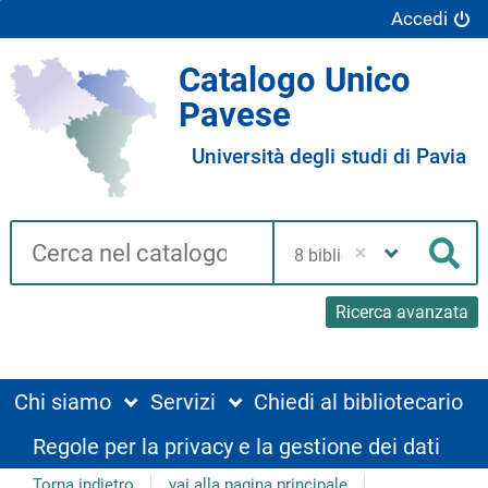
Accedi
Catalogo Unico
Pavese
Università degli studi di Pavia
Cerca su "Catalogo"
Seleziona
la
Cer
tua
biblioteca
Ricerca avanzata
Chi siamo
Servizi
Chiedi al bibliotecario
Regole per la privacy e la gestione dei dati
Torna indietro
vai alla pagina principale