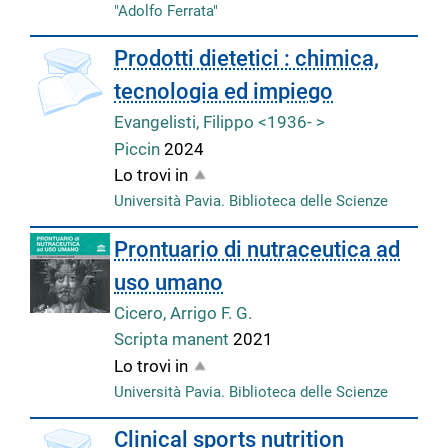
"Adolfo Ferrata"
Prodotti dietetici : chimica,
tecnologia ed impiego
Evangelisti, Filippo <1936- >
Piccin
2024
Lo trovi in
Università Pavia. Biblioteca delle Scienze
Prontuario di nutraceutica ad
uso umano
Cicero, Arrigo F. G.
Scripta manent
2021
Lo trovi in
Università Pavia. Biblioteca delle Scienze
Clinical sports nutrition