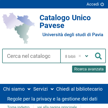
Accedi
Catalogo Unico
Pavese
Università degli studi di Pavia
Cerca su "Catalogo"
Seleziona
la
Cer
tua
biblioteca
Ricerca avanzata
Chi siamo
Servizi
Chiedi al bibliotecario
Regole per la privacy e la gestione dei dati
Torna indietro
vai alla pagina principale