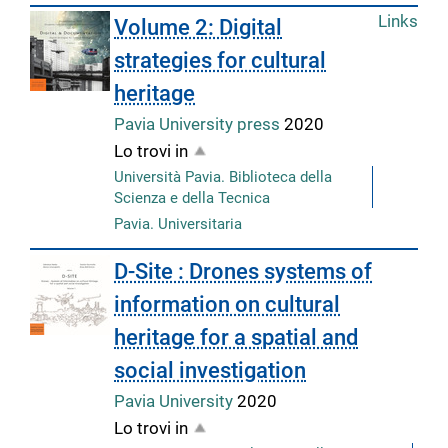
Links
Volume 2: Digital
strategies for cultural
heritage
Pavia University press
2020
Lo trovi in
Università Pavia. Biblioteca della
Scienza e della Tecnica
Pavia. Universitaria
D-Site : Drones systems of
information on cultural
heritage for a spatial and
social investigation
Pavia University
2020
Lo trovi in