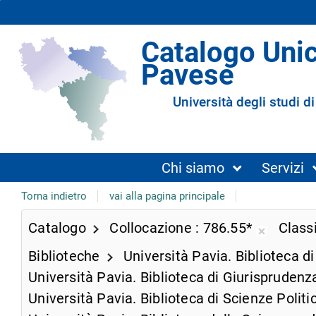
Catalogo Uni
Pavese
Università degli studi di
Chi siamo
Servizi
Torna indietro
vai alla pagina principale
Catalogo
Collocazione
786.55*
Class
Rimuovi
Biblioteche
Università Pavia. Biblioteca d
dalla
ricerca
Università Pavia. Biblioteca di Giurispruden
corrente
Università Pavia. Biblioteca di Scienze Polit