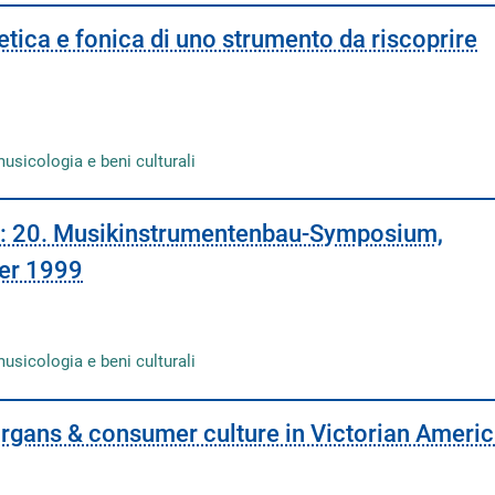
tetica e fonica di uno strumento da riscoprire
musicologia e beni culturali
 20. Musikinstrumentenbau-Symposium,
ber 1999
musicologia e beni culturali
organs & consumer culture in Victorian Ameri