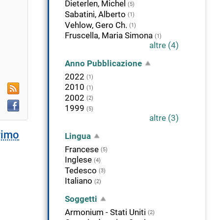
Dieterlen, Michel
(5)
alla
Sabatini, Alberto
(1)
icerca
Vehlow, Gero Ch.
(1)
orrente
Fruscella, Maria Simona
(1)
altre (4)
Anno Pubblicazione
2022
(1)
RSS
2010
(1)
2002
(2)
Facebook
1999
(5)
altre (3)
primo
Lingua
Francese
(5)
Inglese
(4)
Tedesco
(3)
Italiano
(2)
Soggetti
Armonium - Stati Uniti
(2)