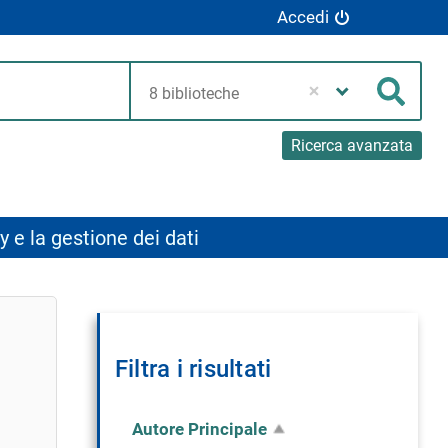
Accedi
Seleziona
la
Cerca
tua
biblioteca
Ricerca avanzata
y e la gestione dei dati
Filtra i risultati
Autore Principale
Rimuovi