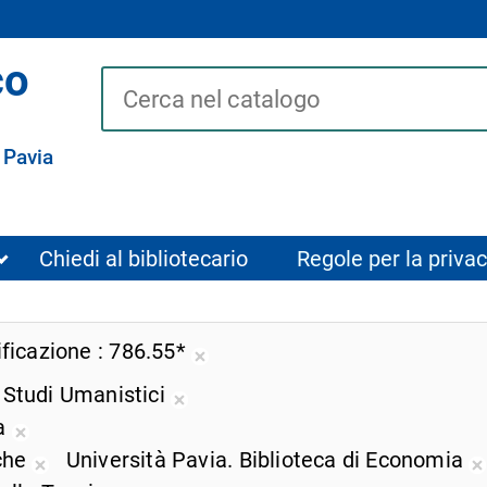
co
Cerca su "Catalogo"
 Pavia
Chiedi al bibliotecario
Regole per la privac
ificazione
786.55*
Rimuovi
i Studi Umanistici
dalla
Rimuovi
ricerca
za
dalla
Rimuovi
corrente
iche
Università Pavia. Biblioteca di Economia
ricerca
dalla
Rimuovi