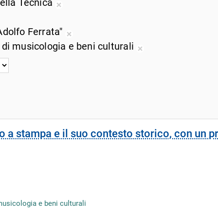
della Tecnica
corrente
ricerca
dalla
d
Rimuovi
corrente
ricerca
r
dalla
muovi
Adolfo Ferrata"
corrente
c
ricerca
lla
Rimuovi
 di musicologia e beni culturali
corrente
cerca
dalla
Rimuovi
rrente
ricerca
dalla
corrente
ricerca
corrente
rio a stampa e il suo contesto storico, con un 
musicologia e beni culturali