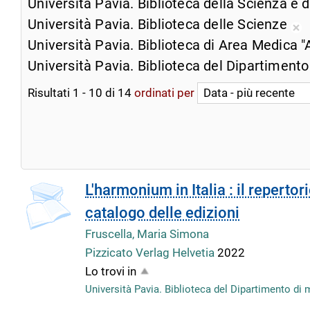
Università Pavia. Biblioteca della Scienza e 
Università Pavia. Biblioteca delle Scienze
Ri
Università Pavia. Biblioteca di Area Medica "
da
Università Pavia. Biblioteca del Dipartimento
ri
co
Risultati
1
-
10
di
14
ordinati per
copertina
L'harmonium in Italia : il reperto
catalogo delle edizioni
Fruscella, Maria Simona
Pizzicato Verlag Helvetia
2022
Lo trovi in
Università Pavia. Biblioteca del Dipartimento di 