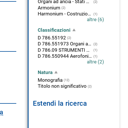
Organi ad ancia - Stati Uniti
(2)
Armonium
(2)
Harmonium - Costruzione - Manuali
(1)
altre (6)
Classificazioni
D 786.55192
(2)
D 786.551973 Organi ad ancia e regali. Strumenti. Stati Uniti
(2)
D 786.09 STRUMENTI A TASTIERA, MECCANICI, ELETTROFONI, A PERCUSSIONE. Trattamento storico e geografico
(1)
D 786.550944 Aerofoni a tastiera. Organi ad ancia e regali. Francia
(1)
altre (2)
Natura
Monografia
(12)
Titolo non significativo
(2)
Estendi la ricerca
ca