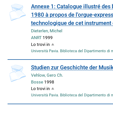
copertina
Annexe 1: Catalogue illustré des 
1980 à propos de l'orgue-express
technologique de cet instrument
Dieterlen, Michel
ANRT
1999
Lo trovi in
Università Pavia. Biblioteca del Dipartimento di 
Studien zur Geschichte der Mus
Vehlow, Gero Ch.
Bosse
1998
Lo trovi in
Università Pavia. Biblioteca del Dipartimento di 