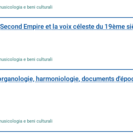
musicologia e beni culturali
u Second Empire et la voix céleste du 19ème si
musicologia e beni culturali
 organologie, harmoniologie, documents d'épo
musicologia e beni culturali