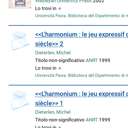
Wesleyan University Press
2002
Lo trovi in
Università Pavia. Biblioteca del Dipartimento di 
copertina
<<L'harmonium : le jeu expressif
siècle>> 2
Dieterlen, Michel
Titolo-non-significativo
ANRT
1999
Lo trovi in
Università Pavia. Biblioteca del Dipartimento di 
copertina
<<L'harmonium : le jeu expressif
siècle>> 1
Dieterlen, Michel
Titolo-non-significativo
ANRT
1999
Lo trovi in