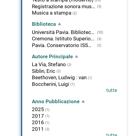
(25)
Registrazione sonora musicale
(5)
Musica a stampa
(2)
Biblioteca
Università Pavia. Biblioteca del Dipartimento di musicologia e beni culturali
(32)
Cremona. Istituto Superiore di Studi musicali Claudio Monteverdi
(3)
Pavia. Conservatorio ISSM "Franco Vittadini"
(2)
Autore Principale
La Via, Stefano
(2)
Siblin, Eric
(2)
Beethoven, Ludwig : van
(1)
Boccherini, Luigi
(1)
tutte
Anno Pubblicazione
2025
(1)
2017
(1)
2016
(1)
2011
(2)
tutte