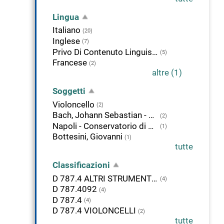
Lingua
Italiano
(20)
Inglese
(7)
Privo Di Contenuto Linguistico, Non Appl
(5)
Francese
(2)
altre (1)
Soggetti
Violoncello
(2)
Bach, Johann Sebastian - Suite per violoncello
(2)
Napoli - Conservatorio di musica
(1)
Bottesini, Giovanni
(1)
tutte
Classificazioni
D 787.4 ALTRI STRUMENTI AD ARCO
(4)
D 787.4092
(4)
D 787.4
(4)
D 787.4 VIOLONCELLI
(2)
tutte