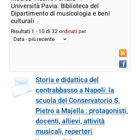
ricerca
Rimuovi
Università Pavia. Biblioteca del
corrente
dalla
Dipartimento di musicologia e beni
ricerca
culturali
Rimuovi
corrente
Risultati
1
-
10
di
32
ordinati per
dalla
ricerca
corrente
RSS
Faceboo
Storia e didattica del
contrabbasso a Napoli: la
scuola del Conservatorio S.
Pietro a Majella : protagonisti,
docenti, allievi, attività
musicali, repertori