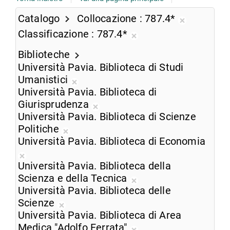
Catalogo
Collocazione
787.4*
Rimuovi
Classificazione
787.4*
dalla
Rimuovi
ricerca
Biblioteche
dalla
corrente
Università Pavia. Biblioteca di Studi
ricerca
Umanistici
corrente
Rimuovi
Università Pavia. Biblioteca di
dalla
Giurisprudenza
ricerca
Rimuovi
Università Pavia. Biblioteca di Scienze
corrente
dalla
Politiche
Rimuovi
ricerca
Università Pavia. Biblioteca di Economia
dalla
corrente
Rimuovi
ricerca
Università Pavia. Biblioteca della
dalla
corrente
Scienza e della Tecnica
ricerca
Rimuovi
Università Pavia. Biblioteca delle
corrente
dalla
Scienze
Rimuovi
ricerca
Università Pavia. Biblioteca di Area
dalla
corrente
Medica "Adolfo Ferrata"