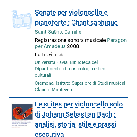
copertina
Sonate per violoncello e
pianoforte ; Chant saphique
Saint-Saëns, Camille
Registrazione sonora musicale
Paragon
per Amadeus
2008
Lo trovi in
Università Pavia. Biblioteca del
Dipartimento di musicologia e beni
culturali
Cremona. Istituto Superiore di Studi musicali
Claudio Monteverdi
Le suites per violoncello solo
di Johann Sebastian Bach :
analisi, storia, stile e prassi
esecutiva