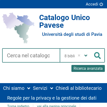
Accedi
Catalogo Unico
Pavese
Università degli studi di Pavia
Cerca su "Catalogo"
Seleziona
la
Cer
tua
biblioteca
Ricerca avanzata
Chi siamo
Servizi
Chiedi al bibliotecario
Regole per la privacy e la gestione dei dati
Torna indietro
vai alla pagina principale