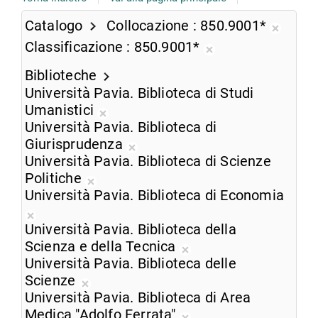
Catalogo
Collocazione
850.9001*
Rimuo
Classificazione
850.9001*
dalla
Rimuovi
ricerc
Biblioteche
dalla
corren
Università Pavia. Biblioteca di Studi
ricerca
Umanistici
corrente
Rimuovi
Università Pavia. Biblioteca di
dalla
Giurisprudenza
ricerca
Rimuovi
Università Pavia. Biblioteca di Scienze
corrente
dalla
Politiche
Rimuovi
ricerca
Università Pavia. Biblioteca di Economia
dalla
corrente
Rimuovi
ricerca
Università Pavia. Biblioteca della
dalla
corrente
Scienza e della Tecnica
ricerca
Rimuovi
Università Pavia. Biblioteca delle
corrente
dalla
Scienze
Rimuovi
ricerca
Università Pavia. Biblioteca di Area
dalla
corrente
Medica "Adolfo Ferrata"