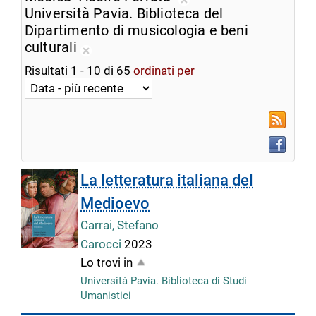
ricerca
Rimuovi
Università Pavia. Biblioteca del
corrente
dalla
Dipartimento di musicologia e beni
ricerca
culturali
Rimuovi
corrente
Risultati
1
-
10
di
65
ordinati per
dalla
ricerca
corrente
RSS
Faceboo
La letteratura italiana del
Medioevo
Carrai, Stefano
Carocci
2023
Lo trovi in
Università Pavia. Biblioteca di Studi
Umanistici