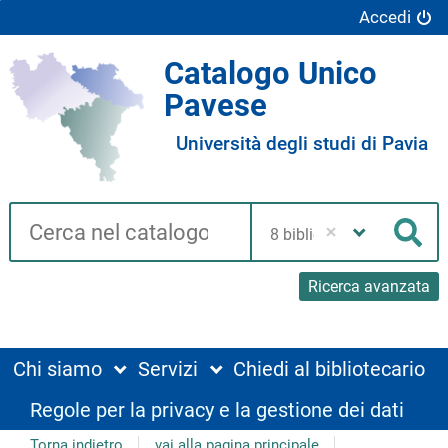
Accedi
Catalogo Unico
Pavese
Università degli studi di Pavia
Cerca su "Catalogo"
Seleziona
la
Cer
tua
biblioteca
Ricerca avanzata
Chi siamo
Servizi
Chiedi al bibliotecario
Regole per la privacy e la gestione dei dati
Torna indietro
vai alla pagina principale