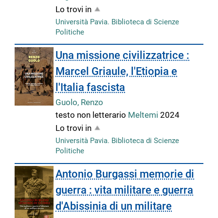
Lo trovi in
Università Pavia. Biblioteca di Scienze
Politiche
Una missione civilizzatrice :
Marcel Griaule, l'Etiopia e
l'Italia fascista
Guolo, Renzo
testo non letterario
Meltemi
2024
Lo trovi in
Università Pavia. Biblioteca di Scienze
Politiche
Antonio Burgassi memorie di
guerra : vita militare e guerra
d'Abissinia di un militare