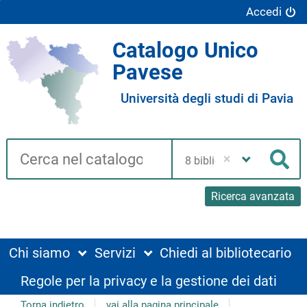
Accedi
Catalogo Unico
Pavese
Università degli studi di Pavia
Cerca su "Catalogo"
Seleziona
la
Cer
tua
biblioteca
Ricerca avanzata
Chi siamo
Servizi
Chiedi al bibliotecario
Regole per la privacy e la gestione dei dati
Torna indietro
vai alla pagina principale