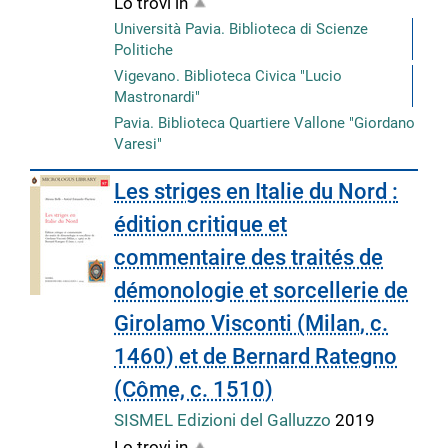
Lo trovi in
Università Pavia. Biblioteca di Scienze
Politiche
Vigevano. Biblioteca Civica "Lucio
Mastronardi"
Pavia. Biblioteca Quartiere Vallone "Giordano
Varesi"
Les striges en Italie du Nord :
édition critique et
commentaire des traités de
démonologie et sorcellerie de
Girolamo Visconti (Milan, c.
1460) et de Bernard Rategno
(Côme, c. 1510)
SISMEL Edizioni del Galluzzo
2019
Lo trovi in