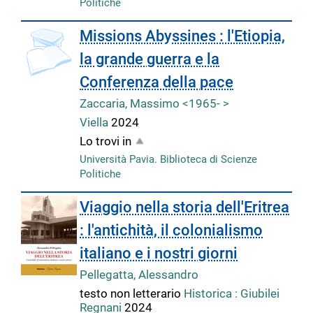
Politiche
Missions Abyssines : l'Etiopia,
la grande guerra e la
Conferenza della pace
Zaccaria, Massimo <1965- >
Viella
2024
Lo trovi in
Università Pavia. Biblioteca di Scienze
Politiche
Viaggio nella storia dell'Eritrea
: l'antichità, il colonialismo
italiano e i nostri giorni
Pellegatta, Alessandro
testo non letterario
Historica : Giubilei
Regnani
2024