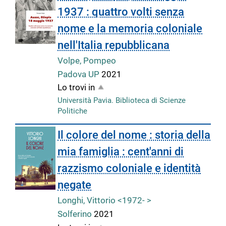
1937 : quattro volti senza
nome e la memoria coloniale
nell'Italia repubblicana
Volpe, Pompeo
Padova UP
2021
Lo trovi in
Università Pavia. Biblioteca di Scienze
Politiche
Il colore del nome : storia della
mia famiglia : cent'anni di
razzismo coloniale e identità
negate
Longhi, Vittorio <1972- >
Solferino
2021