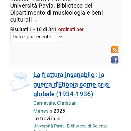
ricerca
Rimuovi
Università Pavia. Biblioteca del
corrente
dalla
Dipartimento di musicologia e beni
ricerca
culturali
Rimuovi
corrente
Risultati
1
-
10
di
341
ordinati per
dalla
ricerca
corrente
RSS
Faceboo
La frattura insanabile : la
guerra d'Etiopia come crisi
globale (1934-1936)
Carnevale, Christian
Mimesis
2025
Lo trovi in
Università Pavia. Biblioteca di Scienze