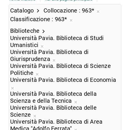
Catalogo
Collocazione
963*
Rimuovi
Classificazione
963*
dalla
Rimuovi
ricerca
Biblioteche
dalla
corrente
Università Pavia. Biblioteca di Studi
ricerca
Umanistici
corrente
Rimuovi
Università Pavia. Biblioteca di
dalla
Giurisprudenza
ricerca
Rimuovi
Università Pavia. Biblioteca di Scienze
corrente
dalla
Politiche
Rimuovi
ricerca
Università Pavia. Biblioteca di Economia
dalla
corrente
Rimuovi
ricerca
Università Pavia. Biblioteca della
dalla
corrente
Scienza e della Tecnica
ricerca
Rimuovi
Università Pavia. Biblioteca delle
corrente
dalla
Scienze
Rimuovi
ricerca
Università Pavia. Biblioteca di Area
dalla
corrente
Medica "Adolfo Ferrata"