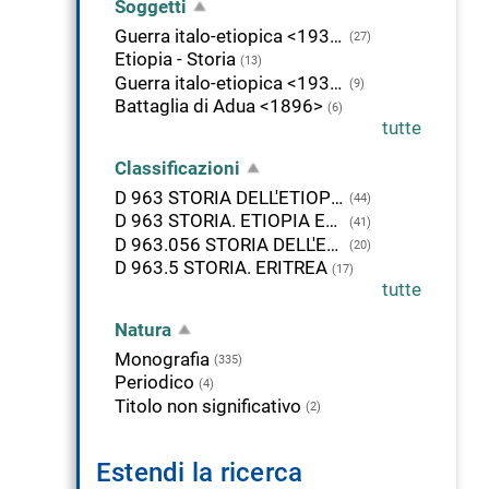
Soggetti
Guerra italo-etiopica <1935-1936>
(27)
Etiopia - Storia
(13)
Guerra italo-etiopica <1935-1936> - Diari e memorie
(9)
Battaglia di Adua <1896>
(6)
tutte
Classificazioni
D 963 STORIA DELL'ETIOPIA E DELL'ERITREA
(44)
D 963 STORIA. ETIOPIA ED ERITREA
(41)
D 963.056 STORIA DELL'ETIOPIA (ABISSINIA). GUERRA ITALO-ETIOPICA, 1935-1936
(20)
D 963.5 STORIA. ERITREA
(17)
tutte
Natura
Monografia
(335)
Periodico
(4)
Titolo non significativo
(2)
Estendi la ricerca