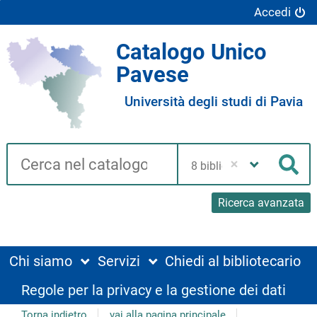
Accedi
Catalogo Unico
Pavese
Università degli studi di Pavia
Cerca su "Catalogo"
Seleziona
la
Cer
tua
biblioteca
Ricerca avanzata
Chi siamo
Servizi
Chiedi al bibliotecario
Regole per la privacy e la gestione dei dati
Torna indietro
vai alla pagina principale