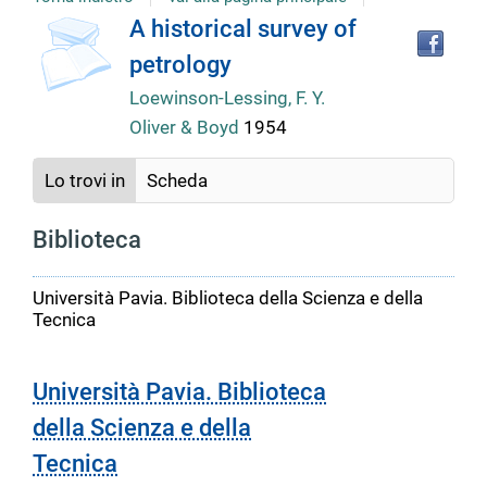
copertina
Tro
Dettaglio
A historical survey of
il
petrology
doc
del
in
Loewinson-Lessing, F. Y.
altr
Oliver & Boyd
1954
riso
documento
Lo trovi in
Scheda
Biblioteca
Università Pavia. Biblioteca della Scienza e della
Tecnica
Università Pavia. Biblioteca
della Scienza e della
Tecnica