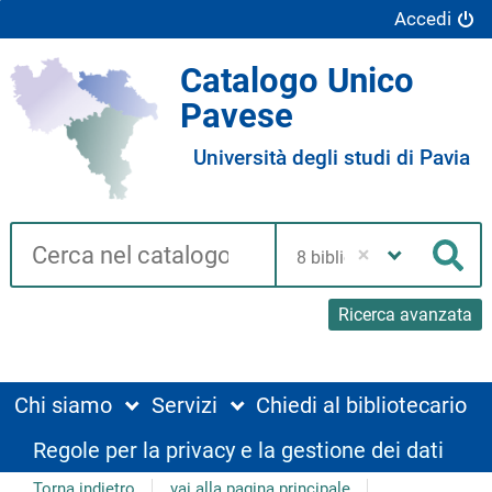
Accedi
Catalogo Unico
Pavese
Università degli studi di Pavia
Cerca su "Catalogo"
Seleziona
la
Cer
tua
biblioteca
Ricerca avanzata
Chi siamo
Servizi
Chiedi al bibliotecario
Regole per la privacy e la gestione dei dati
Torna indietro
vai alla pagina principale