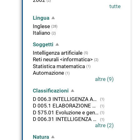
2002
(2)
tutte
Lingua
Inglese
(28)
Italiano
(2)
Soggetti
Intelligenza artificiale
(5)
Reti neurali <informatica>
(2)
Statistica matematica
(1)
Automazione
(1)
altre (9)
Classificazioni
D 006.3 INTELLIGENZA ARTIFICIALE
(1)
D 005.1 ELABORAZIONE DEI DATI. PROGRAMMAZIONE
(1)
D 575.01 Evoluzione e genetica. Teoria
(1)
D 006.31 INTELLIGENZA ARTIFICIALE. APPRENDIMENTO DA PARTE DELLA MACCHINA
(1)
altre (2)
Natura