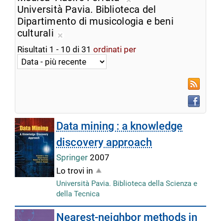
ricerca
Rimuovi
Università Pavia. Biblioteca del
corrente
dalla
Dipartimento di musicologia e beni
ricerca
culturali
Rimuovi
corrente
Risultati
1
-
10
di
31
ordinati per
dalla
ricerca
corrente
RSS
Faceboo
Data mining : a knowledge
discovery approach
Springer
2007
Lo trovi in
Università Pavia. Biblioteca della Scienza e
della Tecnica
Nearest-neighbor methods in