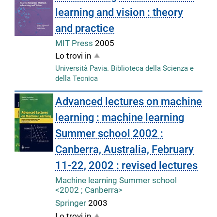
learning and vision : theory
and practice
MIT Press
2005
Lo trovi in
Università Pavia. Biblioteca della Scienza e
della Tecnica
Advanced lectures on machine
learning : machine learning
Summer school 2002 :
Canberra, Australia, February
11-22, 2002 : revised lectures
Machine learning Summer school
<2002 ; Canberra>
Springer
2003
Lo trovi in