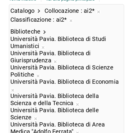
Catalogo
Collocazione
ai2*
Rimuovi
Classificazione
ai2*
dalla
Rimuovi
ricerca
Biblioteche
dalla
corrente
Università Pavia. Biblioteca di Studi
ricerca
Umanistici
corrente
Rimuovi
Università Pavia. Biblioteca di
dalla
Giurisprudenza
ricerca
Rimuovi
Università Pavia. Biblioteca di Scienze
corrente
dalla
Politiche
Rimuovi
ricerca
Università Pavia. Biblioteca di Economia
dalla
corrente
Rimuovi
ricerca
Università Pavia. Biblioteca della
dalla
corrente
Scienza e della Tecnica
ricerca
Rimuovi
Università Pavia. Biblioteca delle
corrente
dalla
Scienze
Rimuovi
ricerca
Università Pavia. Biblioteca di Area
dalla
corrente
Medica "Adolfo Ferrata"