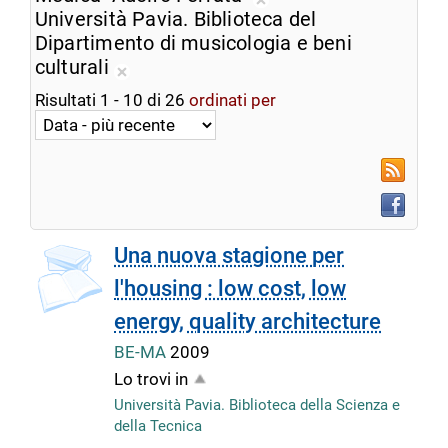
ricerca
Rimuovi
Università Pavia. Biblioteca del
corrente
dalla
Dipartimento di musicologia e beni
ricerca
culturali
Rimuovi
corrente
Risultati
1
-
10
di
26
ordinati per
dalla
ricerca
corrente
RSS
Faceboo
Una nuova stagione per
l'housing : low cost, low
energy, quality architecture
BE-MA
2009
Lo trovi in
Università Pavia. Biblioteca della Scienza e
della Tecnica