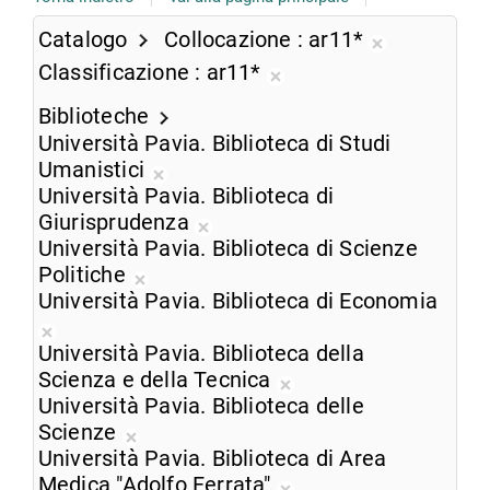
Catalogo
Collocazione
ar11*
Rimuovi
Classificazione
ar11*
dalla
Rimuovi
ricerca
Biblioteche
dalla
corrente
Università Pavia. Biblioteca di Studi
ricerca
Umanistici
corrente
Rimuovi
Università Pavia. Biblioteca di
dalla
Giurisprudenza
ricerca
Rimuovi
Università Pavia. Biblioteca di Scienze
corrente
dalla
Politiche
Rimuovi
ricerca
Università Pavia. Biblioteca di Economia
dalla
corrente
Rimuovi
ricerca
Università Pavia. Biblioteca della
dalla
corrente
Scienza e della Tecnica
ricerca
Rimuovi
Università Pavia. Biblioteca delle
corrente
dalla
Scienze
Rimuovi
ricerca
Università Pavia. Biblioteca di Area
dalla
corrente
Medica "Adolfo Ferrata"