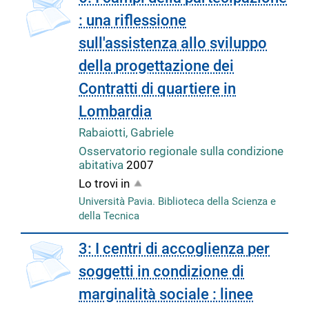
: una riflessione
sull'assistenza allo sviluppo
della progettazione dei
Contratti di quartiere in
Lombardia
Rabaiotti, Gabriele
Osservatorio regionale sulla condizione
abitativa
2007
Lo trovi in
Università Pavia. Biblioteca della Scienza e
della Tecnica
copertina
3: I centri di accoglienza per
soggetti in condizione di
marginalità sociale : linee