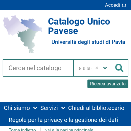
Accedi
Catalogo Unico
Pavese
Università degli studi di Pavia
Cerca su "Catalogo"
Seleziona
la
Cer
tua
biblioteca
Ricerca avanzata
Chi siamo
Servizi
Chiedi al bibliotecario
Regole per la privacy e la gestione dei dati
Torna indietro
vai alla pagina principale