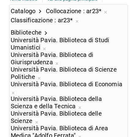
Catalogo
Collocazione
ar23*
Rimuovi
Classificazione
ar23*
dalla
Rimuovi
ricerca
Biblioteche
dalla
corrente
Università Pavia. Biblioteca di Studi
ricerca
Umanistici
corrente
Rimuovi
Università Pavia. Biblioteca di
dalla
Giurisprudenza
ricerca
Rimuovi
Università Pavia. Biblioteca di Scienze
corrente
dalla
Politiche
Rimuovi
ricerca
Università Pavia. Biblioteca di Economia
dalla
corrente
Rimuovi
ricerca
Università Pavia. Biblioteca della
dalla
corrente
Scienza e della Tecnica
ricerca
Rimuovi
Università Pavia. Biblioteca delle
corrente
dalla
Scienze
Rimuovi
ricerca
Università Pavia. Biblioteca di Area
dalla
corrente
Medica "Adolfo Ferrata"