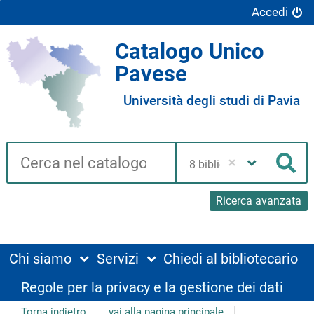
Accedi
Catalogo Unico
Pavese
Università degli studi di Pavia
Cerca su "Catalogo"
Seleziona
la
Cer
tua
biblioteca
Ricerca avanzata
Chi siamo
Servizi
Chiedi al bibliotecario
Regole per la privacy e la gestione dei dati
Torna indietro
vai alla pagina principale