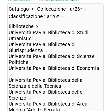
Catalogo
Collocazione
ar26*
Rimuovi
Classificazione
ar26*
dalla
Rimuovi
ricerca
Biblioteche
dalla
corrente
Università Pavia. Biblioteca di Studi
ricerca
Umanistici
corrente
Rimuovi
Università Pavia. Biblioteca di
dalla
Giurisprudenza
ricerca
Rimuovi
Università Pavia. Biblioteca di Scienze
corrente
dalla
Politiche
Rimuovi
ricerca
Università Pavia. Biblioteca di Economia
dalla
corrente
Rimuovi
ricerca
Università Pavia. Biblioteca della
dalla
corrente
Scienza e della Tecnica
ricerca
Rimuovi
Università Pavia. Biblioteca delle
corrente
dalla
Scienze
Rimuovi
ricerca
Università Pavia. Biblioteca di Area
dalla
corrente
Medica "Adolfo Ferrata"