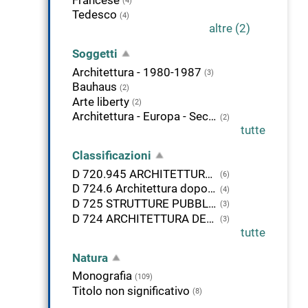
(4)
Tedesco
(4)
altre (2)
Soggetti
Architettura - 1980-1987
(3)
Bauhaus
(2)
Arte liberty
(2)
Architettura - Europa - Sec. 20.
(2)
tutte
Classificazioni
D 720.945 ARCHITETTURA. ITALIA
(6)
D 724.6 Architettura dopo il 1400. 1900-1999
(4)
D 725 STRUTTURE PUBBLICHE
(3)
D 724 ARCHITETTURA DEL RINASCIMENTO E MODERNA
(3)
tutte
Natura
Monografia
(109)
Titolo non significativo
(8)