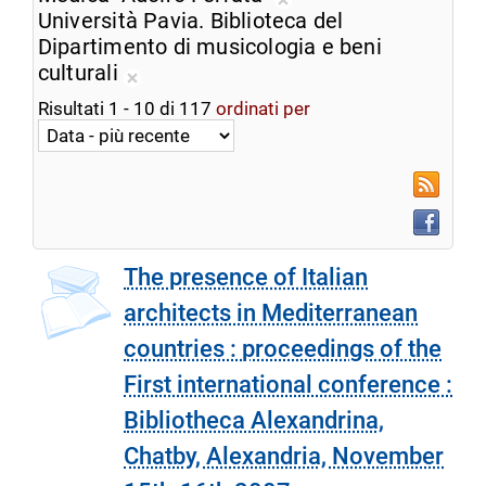
ricerca
Rimuovi
Università Pavia. Biblioteca del
corrente
dalla
Dipartimento di musicologia e beni
ricerca
culturali
Rimuovi
corrente
Risultati
1
-
10
di
117
ordinati per
dalla
ricerca
corrente
RSS
Faceboo
The presence of Italian
architects in Mediterranean
countries : proceedings of the
First international conference :
Bibliotheca Alexandrina,
Chatby, Alexandria, November