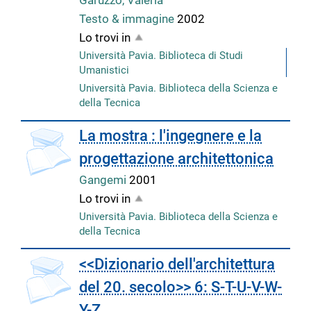
Garuzzo, Valeria
Testo & immagine
2002
Lo trovi in
Università Pavia. Biblioteca di Studi
Umanistici
Università Pavia. Biblioteca della Scienza e
della Tecnica
copertina
La mostra : l'ingegnere e la
progettazione architettonica
Gangemi
2001
Lo trovi in
Università Pavia. Biblioteca della Scienza e
della Tecnica
<<Dizionario dell'architettura
del 20. secolo>> 6: S-T-U-V-W-
Y-Z