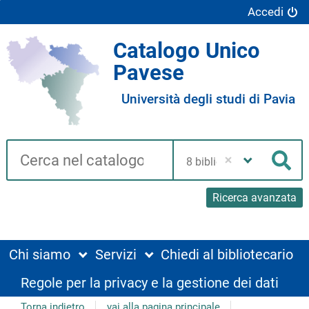
Accedi
Catalogo Unico
Pavese
Università degli studi di Pavia
Cerca su "Catalogo"
Seleziona
la
Cer
tua
biblioteca
Ricerca avanzata
Chi siamo
Servizi
Chiedi al bibliotecario
Regole per la privacy e la gestione dei dati
Torna indietro
vai alla pagina principale