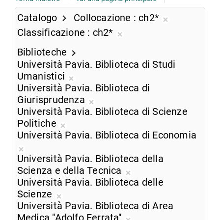
Catalogo
Collocazione
ch2*
Rimuovi
Classificazione
ch2*
dalla
Rimuovi
ricerca
Biblioteche
dalla
corrente
Università Pavia. Biblioteca di Studi
ricerca
Umanistici
corrente
Rimuovi
Università Pavia. Biblioteca di
dalla
Giurisprudenza
ricerca
Rimuovi
Università Pavia. Biblioteca di Scienze
corrente
dalla
Politiche
Rimuovi
ricerca
Università Pavia. Biblioteca di Economia
dalla
corrente
Rimuovi
ricerca
Università Pavia. Biblioteca della
dalla
corrente
Scienza e della Tecnica
ricerca
Rimuovi
Università Pavia. Biblioteca delle
corrente
dalla
Scienze
Rimuovi
ricerca
Università Pavia. Biblioteca di Area
dalla
corrente
Medica "Adolfo Ferrata"