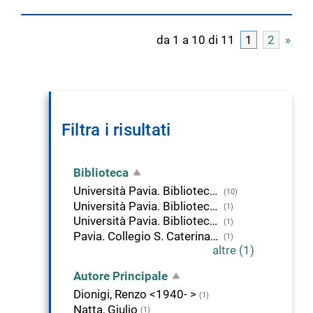
da 1 a 10 di 11
1
2
»
Filtra i risultati
Biblioteca
Università Pavia. Biblioteca della Scienza e della Tecnica
(10)
Università Pavia. Biblioteca di Area Medica "Adolfo Ferrata"
(1)
Università Pavia. Biblioteca delle Scienze
(1)
Pavia. Collegio S. Caterina da Siena
(1)
altre (1)
Autore Principale
Dionigi, Renzo <1940- >
(1)
Natta, Giulio
(1)