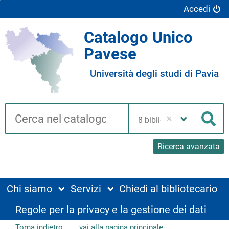
Accedi
Catalogo Unico
Pavese
Università degli studi di Pavia
Cerca su "Catalogo"
Seleziona
la
Cer
tua
biblioteca
Ricerca avanzata
Chi siamo
Servizi
Chiedi al bibliotecario
Regole per la privacy e la gestione dei dati
Torna indietro
vai alla pagina principale