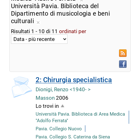
ricerca
Rimuovi
Università Pavia. Biblioteca del
corrente
dalla
Dipartimento di musicologia e beni
ricerca
culturali
Rimuovi
corrente
Risultati
1
-
10
di
11
ordinati per
dalla
ricerca
corrente
RSS
Faceboo
copertina
2: Chirurgia specialistica
Dionigi, Renzo <1940- >
Masson
2006
Lo trovi in
Università Pavia. Biblioteca di Area Medica
"Adolfo Ferrata"
Pavia. Collegio Nuovo
Pavia. Collegio S. Caterina da Siena