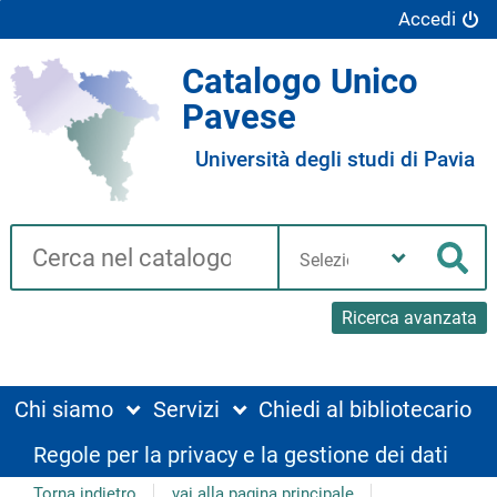
Accedi
Catalogo Unico
Pavese
Università degli studi di Pavia
Cerca su "Catalogo"
Seleziona
la
Cer
tua
biblioteca
Ricerca avanzata
Chi siamo
Servizi
Chiedi al bibliotecario
Regole per la privacy e la gestione dei dati
Torna indietro
vai alla pagina principale