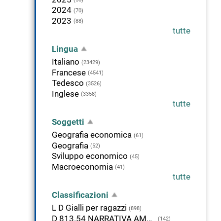
2024
(70)
2023
(88)
tutte
Lingua
Italiano
(23429)
Francese
(4541)
Tedesco
(3526)
Inglese
(3358)
tutte
Soggetti
Geografia economica
(61)
Geografia
(52)
Sviluppo economico
(45)
Macroeconomia
(41)
tutte
Classificazioni
L D Gialli per ragazzi
(898)
D 813.54 NARRATIVA AMERICANA IN LINGUA INGLESE, 1945-1999
(142)