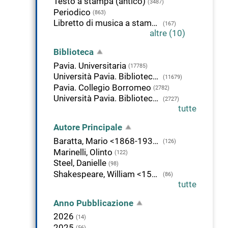
Testo a stampa (antico)
(3487)
Periodico
(863)
Libretto di musica a stampa
(167)
altre (10)
Biblioteca
Pavia. Universitaria
(17785)
Università Pavia. Biblioteca di Studi Umanistici
(11679)
Pavia. Collegio Borromeo
(2782)
Università Pavia. Biblioteca di Giurisprudenza
(2727)
tutte
Autore Principale
Baratta, Mario <1868-1935>
(126)
Marinelli, Olinto
(122)
Steel, Danielle
(98)
Shakespeare, William <1564-1616>
(86)
tutte
Anno Pubblicazione
2026
(14)
2025
(56)