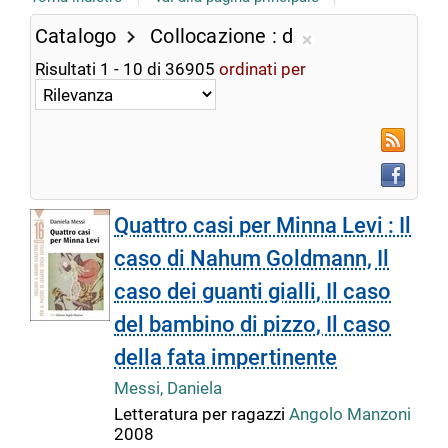
Catalogo
Collocazione
d
Rimuovi
Risultati
1
-
10
di
36905
ordinati per
dalla
ricerca
corrente
RSS
Faceboo
Quattro casi per Minna Levi : Il
caso di Nahum Goldmann, Il
caso dei guanti gialli, Il caso
del bambino di pizzo, Il caso
della fata impertinente
Messi, Daniela
Letteratura per ragazzi
Angolo Manzoni
2008