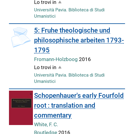
Lo trovi in
Università Pavia. Biblioteca di Studi
Umanistici
5: Fruhe theologische und
philosophische arbeiten 1793-
1795
Fromann-Holzboog
2016
Lo trovi in
Università Pavia. Biblioteca di Studi
Umanistici
Schopenhauer's early Fourfold
root : translation and
commentary
White, F. C.
Routledge
2016