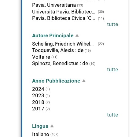
Pavia. Universitaria
(33)
Università Pavia. Biblioteca di Scienze Politiche
(30)
Pavia. Biblioteca Civica "Carlo Bonetta"
(11)
tutte
Autore Principale
Schelling, Friedrich Wilhelm Joseph : von
(22)
Tocqueville, Alexis : de
(16)
Voltaire
(11)
Spinoza, Benedictus : de
(10)
tutte
Anno Pubblicazione
2024
(1)
2023
(1)
2018
(2)
2017
(2)
tutte
Lingua
Italiano
(107)