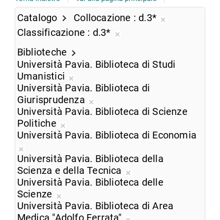
Catalogo
Collocazione
d.3*
Rimuovi
Classificazione
d.3*
dalla
Rimuovi
ricerca
Biblioteche
dalla
corrente
Università Pavia. Biblioteca di Studi
ricerca
Umanistici
corrente
Rimuovi
Università Pavia. Biblioteca di
dalla
Giurisprudenza
ricerca
Rimuovi
Università Pavia. Biblioteca di Scienze
corrente
dalla
Politiche
Rimuovi
ricerca
Università Pavia. Biblioteca di Economia
dalla
corrente
Rimuovi
ricerca
Università Pavia. Biblioteca della
dalla
corrente
Scienza e della Tecnica
ricerca
Rimuovi
Università Pavia. Biblioteca delle
corrente
dalla
Scienze
Rimuovi
ricerca
Università Pavia. Biblioteca di Area
dalla
corrente
Medica "Adolfo Ferrata"