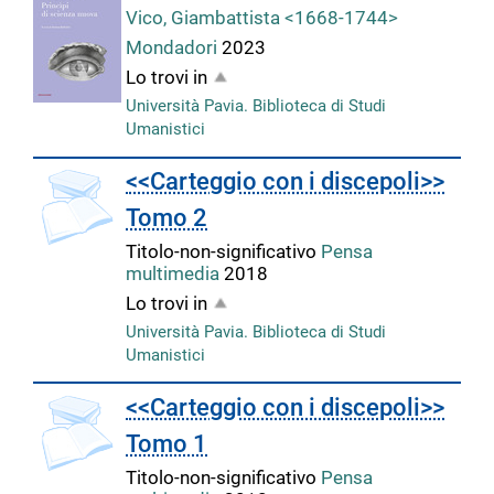
Vico, Giambattista <1668-1744>
Mondadori
2023
Lo trovi in
Università Pavia. Biblioteca di Studi
Umanistici
copertina
<<Carteggio con i discepoli>>
Tomo 2
Titolo-non-significativo
Pensa
multimedia
2018
Lo trovi in
Università Pavia. Biblioteca di Studi
Umanistici
copertina
<<Carteggio con i discepoli>>
Tomo 1
Titolo-non-significativo
Pensa