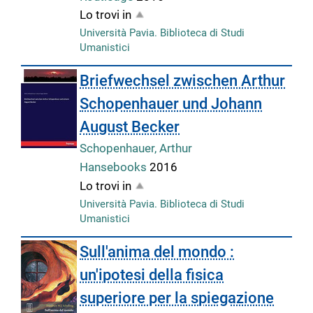
Lo trovi in
Università Pavia. Biblioteca di Studi
Umanistici
Briefwechsel zwischen Arthur
Schopenhauer und Johann
August Becker
Schopenhauer, Arthur
Hansebooks
2016
Lo trovi in
Università Pavia. Biblioteca di Studi
Umanistici
Sull'anima del mondo :
un'ipotesi della fisica
superiore per la spiegazione