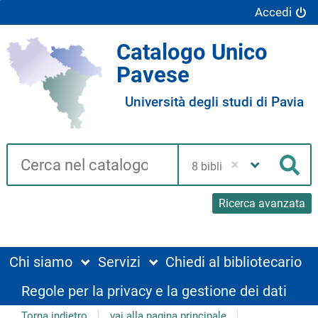
Accedi
Catalogo Unico
Pavese
Università degli studi di Pavia
Cerca su "Catalogo"
Seleziona
la
Cer
tua
biblioteca
Ricerca avanzata
Chi siamo
Servizi
Chiedi al bibliotecario
Regole per la privacy e la gestione dei dati
Torna indietro
vai alla pagina principale