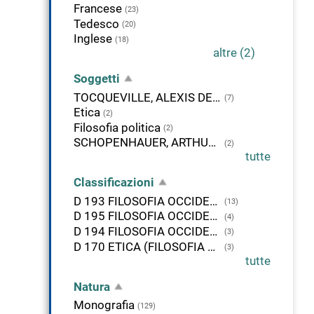
Francese
(23)
Tedesco
(20)
Inglese
(18)
altre (2)
Soggetti
TOCQUEVILLE, ALEXIS DE - LETTERE E CARTEGGI
(7)
Etica
(2)
Filosofia politica
(2)
SCHOPENHAUER, ARTHUR - PENSIERO FILOSOFICO
(2)
tutte
Classificazioni
D 193 FILOSOFIA OCCIDENTALE MODERNA. GERMANIA E AUSTRIA
(13)
D 195 FILOSOFIA OCCIDENTALE MODERNA. ITALIA
(4)
D 194 FILOSOFIA OCCIDENTALE MODERNA. FRANCIA
(3)
D 170 ETICA (FILOSOFIA MORALE)
(3)
tutte
Natura
Monografia
(129)