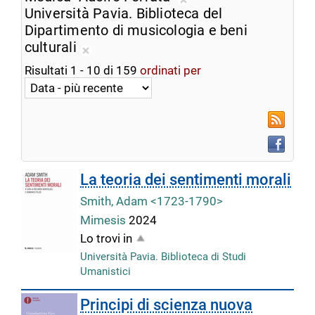
ricerca
Rimuovi
Università Pavia. Biblioteca del
corrente
dalla
Dipartimento di musicologia e beni
ricerca
culturali
Rimuovi
corrente
Risultati
1
-
10
di
159
ordinati per
dalla
ricerca
corrente
RSS
Faceboo
La teoria dei sentimenti morali
Smith, Adam <1723-1790>
Mimesis
2024
Lo trovi in
Università Pavia. Biblioteca di Studi
Umanistici
Principi di scienza nuova