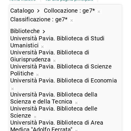
Catalogo
Collocazione
ge7*
Rimuovi
Classificazione
ge7*
dalla
Rimuovi
ricerca
Biblioteche
dalla
corrente
Università Pavia. Biblioteca di Studi
ricerca
Umanistici
corrente
Rimuovi
Università Pavia. Biblioteca di
dalla
Giurisprudenza
ricerca
Rimuovi
Università Pavia. Biblioteca di Scienze
corrente
dalla
Politiche
Rimuovi
ricerca
Università Pavia. Biblioteca di Economia
dalla
corrente
Rimuovi
ricerca
Università Pavia. Biblioteca della
dalla
corrente
Scienza e della Tecnica
ricerca
Rimuovi
Università Pavia. Biblioteca delle
corrente
dalla
Scienze
Rimuovi
ricerca
Università Pavia. Biblioteca di Area
dalla
corrente
Medica "Adolfo Ferrata"