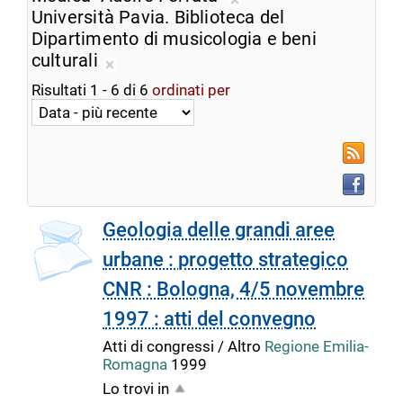
ricerca
Rimuovi
Università Pavia. Biblioteca del
corrente
dalla
Dipartimento di musicologia e beni
ricerca
culturali
Rimuovi
corrente
Risultati
1
-
6
di
6
ordinati per
dalla
ricerca
corrente
RSS
Faceboo
copertina
Geologia delle grandi aree
urbane : progetto strategico
CNR : Bologna, 4/5 novembre
1997 : atti del convegno
Atti di congressi / Altro
Regione Emilia-
Romagna
1999
Lo trovi in