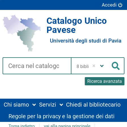
Accedi
Catalogo Unico
Pavese
Università degli studi di Pavia
Cerca su "Catalogo"
Seleziona
la
Cer
tua
biblioteca
Ricerca avanzata
Chi siamo
Servizi
Chiedi al bibliotecario
Regole per la privacy e la gestione dei dati
Torna indietro
vai alla pagina principale