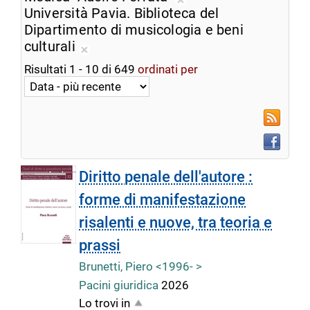
ricerca
Rimuovi
Università Pavia. Biblioteca del
corrente
dalla
Dipartimento di musicologia e beni
ricerca
culturali
Rimuovi
corrente
Risultati
1
-
10
di
649
ordinati per
dalla
ricerca
corrente
RSS
Faceboo
Diritto penale dell'autore :
forme di manifestazione
risalenti e nuove, tra teoria e
prassi
Brunetti, Piero <1996- >
Pacini giuridica
2026
Lo trovi in