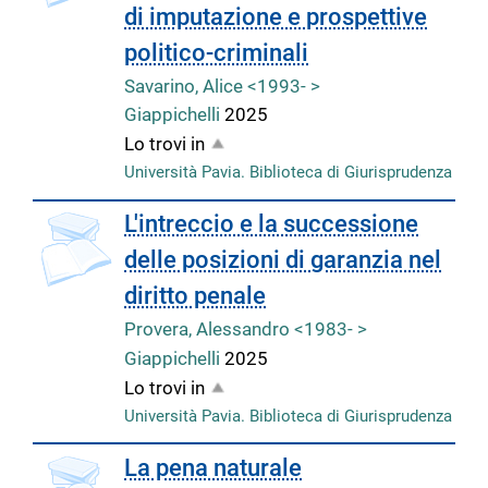
di imputazione e prospettive
politico-criminali
Savarino, Alice <1993- >
Giappichelli
2025
Lo trovi in
Università Pavia. Biblioteca di Giurisprudenza
L'intreccio e la successione
delle posizioni di garanzia nel
diritto penale
Provera, Alessandro <1983- >
Giappichelli
2025
Lo trovi in
Università Pavia. Biblioteca di Giurisprudenza
La pena naturale