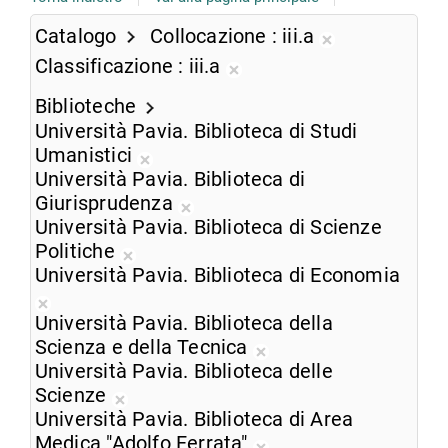
Catalogo
Collocazione
iii.a
Rimuovi
Classificazione
iii.a
dalla
Rimuovi
ricerca
Biblioteche
dalla
corrente
Università Pavia. Biblioteca di Studi
ricerca
Umanistici
corrente
Rimuovi
Università Pavia. Biblioteca di
dalla
Giurisprudenza
ricerca
Rimuovi
Università Pavia. Biblioteca di Scienze
corrente
dalla
Politiche
Rimuovi
ricerca
Università Pavia. Biblioteca di Economia
dalla
corrente
Rimuovi
ricerca
Università Pavia. Biblioteca della
dalla
corrente
Scienza e della Tecnica
ricerca
Rimuovi
Università Pavia. Biblioteca delle
corrente
dalla
Scienze
Rimuovi
ricerca
Università Pavia. Biblioteca di Area
dalla
corrente
Medica "Adolfo Ferrata"