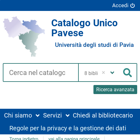
Accedi
Catalogo Unico
Pavese
Università degli studi di Pavia
Cerca su "Catalogo"
Seleziona
la
Cer
tua
biblioteca
Ricerca avanzata
Chi siamo
Servizi
Chiedi al bibliotecario
Regole per la privacy e la gestione dei dati
Torna indietro
vai alla pagina principale