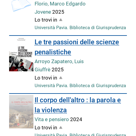
Florio, Marco Edgardo
Jovene
2025
Lo trovi in
Università Pavia. Biblioteca di Giurisprudenza
Le tre passioni delle scienze
penalistiche
Arroyo Zapatero, Luis
Giuffrè
2025
Lo trovi in
Università Pavia. Biblioteca di Giurisprudenza
Il corpo dell'altro : la parola e
la violenza
Vita e pensiero
2024
Lo trovi in
Università Pavia. Biblioteca di Giurisprudenza