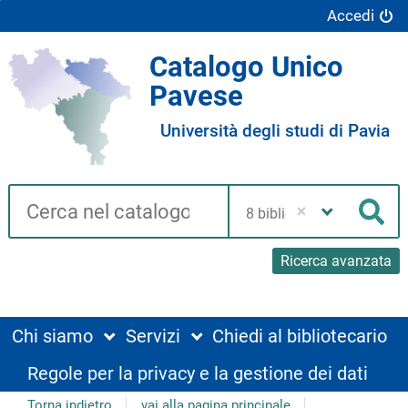
Accedi
Catalogo Unico
Pavese
Università degli studi di Pavia
Cerca su "Catalogo"
Seleziona
la
Cer
tua
biblioteca
Ricerca avanzata
Chi siamo
Servizi
Chiedi al bibliotecario
Regole per la privacy e la gestione dei dati
Torna indietro
vai alla pagina principale