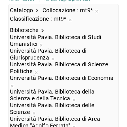
Catalogo
Collocazione
mt9*
Rimuovi
Classificazione
mt9*
dalla
Rimuovi
ricerca
Biblioteche
dalla
corrente
Università Pavia. Biblioteca di Studi
ricerca
Umanistici
corrente
Rimuovi
Università Pavia. Biblioteca di
dalla
Giurisprudenza
ricerca
Rimuovi
Università Pavia. Biblioteca di Scienze
corrente
dalla
Politiche
Rimuovi
ricerca
Università Pavia. Biblioteca di Economia
dalla
corrente
Rimuovi
ricerca
Università Pavia. Biblioteca della
dalla
corrente
Scienza e della Tecnica
ricerca
Rimuovi
Università Pavia. Biblioteca delle
corrente
dalla
Scienze
Rimuovi
ricerca
Università Pavia. Biblioteca di Area
dalla
corrente
Medica "Adolfo Ferrata"