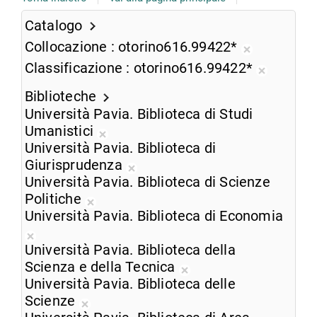
Catalogo
Collocazione
otorino616.99422*
Rimuovi
Classificazione
otorino616.99422*
dalla
Rimuovi
ricerca
Biblioteche
dalla
corrente
Università Pavia. Biblioteca di Studi
ricerca
Umanistici
corrente
Rimuovi
Università Pavia. Biblioteca di
dalla
Giurisprudenza
ricerca
Rimuovi
Università Pavia. Biblioteca di Scienze
corrente
dalla
Politiche
Rimuovi
ricerca
Università Pavia. Biblioteca di Economia
dalla
corrente
Rimuovi
ricerca
Università Pavia. Biblioteca della
dalla
corrente
Scienza e della Tecnica
ricerca
Rimuovi
Università Pavia. Biblioteca delle
corrente
dalla
Scienze
Rimuovi
ricerca