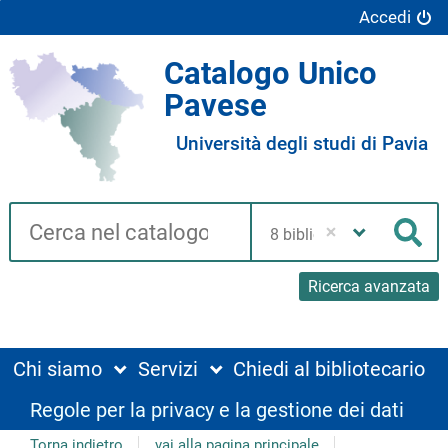
Accedi
Catalogo Unico
Pavese
Università degli studi di Pavia
Cerca su "Catalogo"
Seleziona
la
Cer
tua
biblioteca
Ricerca avanzata
Chi siamo
Servizi
Chiedi al bibliotecario
Regole per la privacy e la gestione dei dati
Torna indietro
vai alla pagina principale