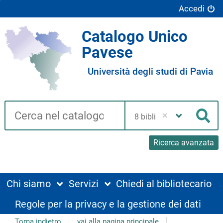
Accedi
Catalogo Unico
Pavese
Università degli studi di Pavia
Cerca su "Catalogo"
Seleziona
la
Cer
tua
biblioteca
Ricerca avanzata
Chi siamo
Servizi
Chiedi al bibliotecario
Regole per la privacy e la gestione dei dati
Torna indietro
vai alla pagina principale