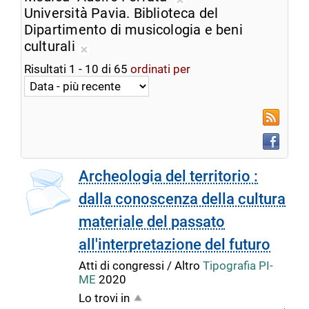
ricerca
Rimuovi
Università Pavia. Biblioteca del
corrente
dalla
Dipartimento di musicologia e beni
ricerca
culturali
Rimuovi
corrente
Risultati
1
-
10
di
65
ordinati per
dalla
ricerca
corrente
RSS
Faceboo
Archeologia del territorio :
dalla conoscenza della cultura
materiale del passato
all'interpretazione del futuro
Atti di congressi / Altro
Tipografia PI-
ME
2020
Lo trovi in