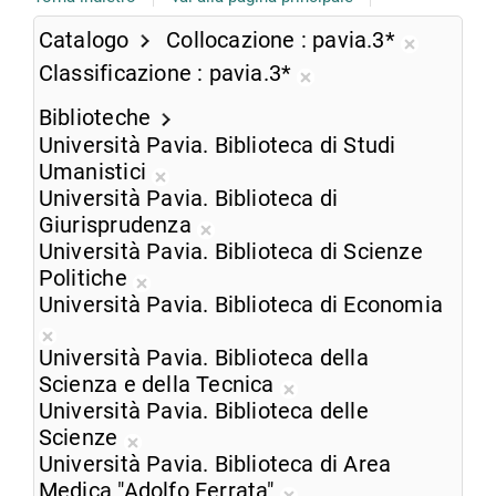
Catalogo
Collocazione
pavia.3*
Rimuovi
Classificazione
pavia.3*
dalla
Rimuovi
ricerca
Biblioteche
dalla
corrente
Università Pavia. Biblioteca di Studi
ricerca
Umanistici
corrente
Rimuovi
Università Pavia. Biblioteca di
dalla
Giurisprudenza
ricerca
Rimuovi
Università Pavia. Biblioteca di Scienze
corrente
dalla
Politiche
Rimuovi
ricerca
Università Pavia. Biblioteca di Economia
dalla
corrente
Rimuovi
ricerca
Università Pavia. Biblioteca della
dalla
corrente
Scienza e della Tecnica
ricerca
Rimuovi
Università Pavia. Biblioteca delle
corrente
dalla
Scienze
Rimuovi
ricerca
Università Pavia. Biblioteca di Area
dalla
corrente
Medica "Adolfo Ferrata"