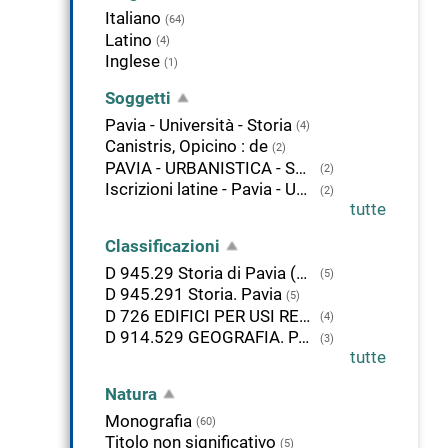
Italiano
(64)
Latino
(4)
Inglese
(1)
Soggetti
Pavia - Università - Storia
(4)
Canistris, Opicino : de
(2)
PAVIA - URBANISTICA - STORIA
(2)
Iscrizioni latine - Pavia - Università degli studi - Istituto di archeologia
(2)
tutte
Classificazioni
D 945.29 Storia di Pavia (prov.)
(5)
D 945.291 Storia. Pavia
(5)
D 726 EDIFICI PER USI RELIGIOSI
(4)
D 914.529 GEOGRAFIA. PAVIA (PROV.)
(3)
tutte
Natura
Monografia
(60)
Titolo non significativo
(5)