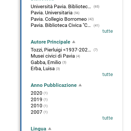
Università Pavia. Biblioteca di Studi Umanistici
(65)
Pavia. Universitaria
(56)
Pavia. Collegio Borromeo
(42)
Pavia. Biblioteca Civica "Carlo Bonetta"
(41)
tutte
Autore Principale
Tozzi, Pierluigi <1937-2026>
(7)
Musei civici di Pavia
(4)
Gabba, Emilio
(3)
Erba, Luisa
(3)
tutte
Anno Pubblicazione
2020
(1)
2019
(1)
2010
(1)
2007
(1)
tutte
Lingua