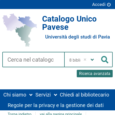
Accedi
Catalogo Unico
Pavese
Università degli studi di Pavia
Cerca su "Catalogo"
Seleziona
la
Cer
tua
biblioteca
Ricerca avanzata
Chi siamo
Servizi
Chiedi al bibliotecario
Regole per la privacy e la gestione dei dati
Torna indietro
vai alla pagina principale