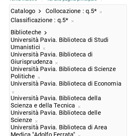
Catalogo
Collocazione
q.5*
Rimuovi
Classificazione
q.5*
dalla
Rimuovi
ricerca
Biblioteche
dalla
corrente
Università Pavia. Biblioteca di Studi
ricerca
Umanistici
corrente
Rimuovi
Università Pavia. Biblioteca di
dalla
Giurisprudenza
ricerca
Rimuovi
Università Pavia. Biblioteca di Scienze
corrente
dalla
Politiche
Rimuovi
ricerca
Università Pavia. Biblioteca di Economia
dalla
corrente
Rimuovi
ricerca
Università Pavia. Biblioteca della
dalla
corrente
Scienza e della Tecnica
ricerca
Rimuovi
Università Pavia. Biblioteca delle
corrente
dalla
Scienze
Rimuovi
ricerca
Università Pavia. Biblioteca di Area
dalla
corrente
Medica "Adolfo Ferrata"