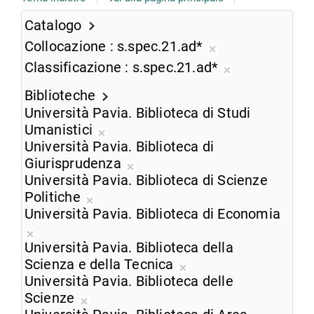
Catalogo
Collocazione
s.spec.21.ad*
Rimuovi
Classificazione
s.spec.21.ad*
dalla
Rimuovi
ricerca
Biblioteche
dalla
corrente
Università Pavia. Biblioteca di Studi
ricerca
Umanistici
corrente
Rimuovi
Università Pavia. Biblioteca di
dalla
Giurisprudenza
ricerca
Rimuovi
Università Pavia. Biblioteca di Scienze
corrente
dalla
Politiche
Rimuovi
ricerca
Università Pavia. Biblioteca di Economia
dalla
corrente
Rimuovi
ricerca
Università Pavia. Biblioteca della
dalla
corrente
Scienza e della Tecnica
ricerca
Rimuovi
Università Pavia. Biblioteca delle
corrente
dalla
Scienze
Rimuovi
ricerca