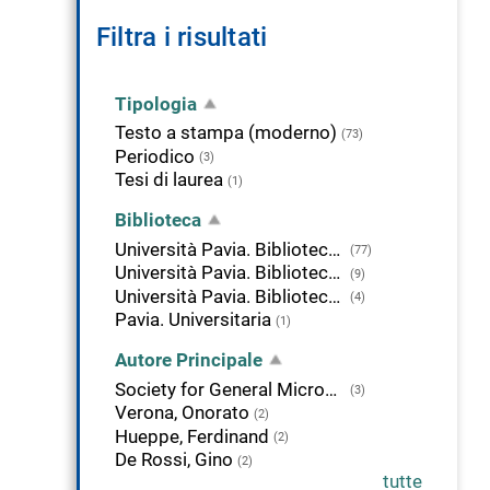
Filtra i risultati
Tipologia
Testo a stampa (moderno)
(73)
Periodico
(3)
Tesi di laurea
(1)
Biblioteca
Università Pavia. Biblioteca della Scienza e della Tecnica
(77)
Università Pavia. Biblioteca di Area Medica "Adolfo Ferrata"
(9)
Università Pavia. Biblioteca delle Scienze
(4)
Pavia. Universitaria
(1)
Autore Principale
Society for General Microbiology
(3)
Verona, Onorato
(2)
Hueppe, Ferdinand
(2)
De Rossi, Gino
(2)
tutte