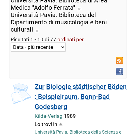
Università Pavia. Biblioteca di Area
dalla
corrente
Medica "Adolfo Ferrata"
ricerca
Rimuovi
Università Pavia. Biblioteca del
corrente
dalla
Dipartimento di musicologia e beni
ricerca
culturali
Rimuovi
corrente
Risultati
1
-
10
di
77
ordinati per
dalla
ricerca
corrente
RSS
Faceboo
Zur Biologie städtischer Böden
: Beispielraum, Bonn-Bad
Godesberg
Kilda-Verlag
1989
Lo trovi in
Università Pavia. Biblioteca della Scienza e