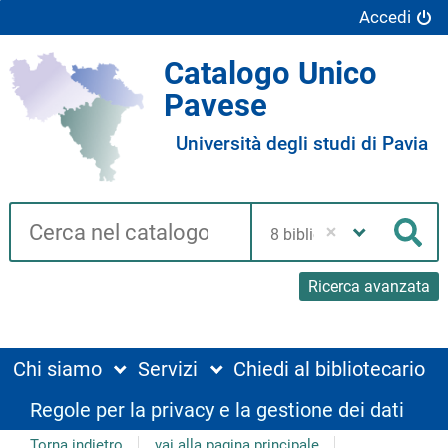
Accedi
Catalogo Unico
Pavese
Università degli studi di Pavia
Cerca su "Catalogo"
Seleziona
la
Cer
tua
biblioteca
Ricerca avanzata
Chi siamo
Servizi
Chiedi al bibliotecario
Regole per la privacy e la gestione dei dati
Torna indietro
vai alla pagina principale