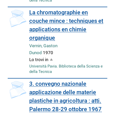
della Tecnica
copertina
La chromatographie en
couche mince : techniques et
applications en chimie
organique
Vernin, Gaston
Dunod
1970
Lo trovi in
Università Pavia. Biblioteca della Scienza e
della Tecnica
copertina
3. convegno nazionale
applicazione delle materie
plastiche in agricoltura : atti.
Palermo 28-29 ottobre 1967