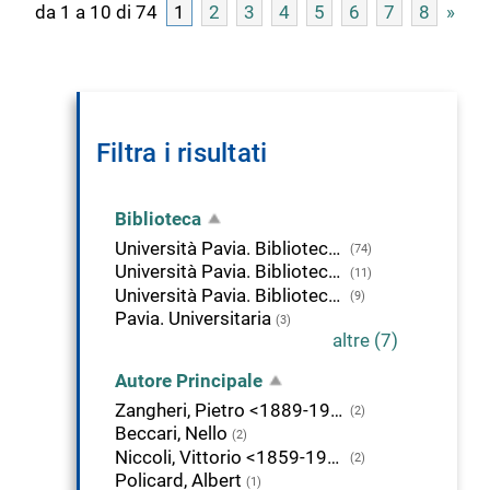
da 1 a 10 di 74
1
2
3
4
5
6
7
8
»
Filtra i risultati
Biblioteca
Università Pavia. Biblioteca della Scienza e della Tecnica
(74)
Università Pavia. Biblioteca di Area Medica "Adolfo Ferrata"
(11)
Università Pavia. Biblioteca delle Scienze
(9)
Pavia. Universitaria
(3)
altre (7)
Autore Principale
Zangheri, Pietro <1889-1983>
(2)
Beccari, Nello
(2)
Niccoli, Vittorio <1859-1917>
(2)
Policard, Albert
(1)