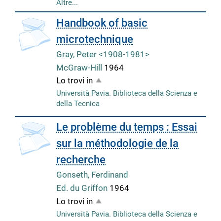
Altre...
copertina
Handbook of basic
microtechnique
Gray, Peter <1908-1981>
McGraw-Hill
1964
Lo trovi in
Università Pavia. Biblioteca della Scienza e
della Tecnica
copertina
Le problème du temps : Essai
sur la méthodologie de la
recherche
Gonseth, Ferdinand
Ed. du Griffon
1964
Lo trovi in
Università Pavia. Biblioteca della Scienza e