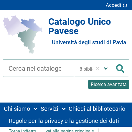
Accedi
Catalogo Unico
Pavese
Università degli studi di Pavia
Cerca su "Catalogo"
Seleziona
la
Cer
tua
biblioteca
Ricerca avanzata
Chi siamo
Servizi
Chiedi al bibliotecario
Regole per la privacy e la gestione dei dati
Torna indietro
vai alla pagina principale