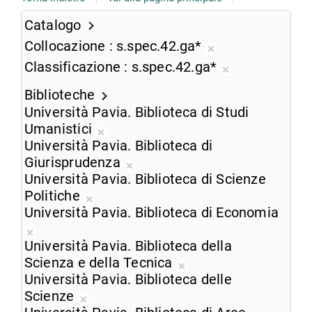
Catalogo
Collocazione
s.spec.42.ga*
Rimuovi
Classificazione
s.spec.42.ga*
dalla
Rimuovi
ricerca
Biblioteche
dalla
corrente
Università Pavia. Biblioteca di Studi
ricerca
Umanistici
corrente
Rimuovi
Università Pavia. Biblioteca di
dalla
Giurisprudenza
ricerca
Rimuovi
Università Pavia. Biblioteca di Scienze
corrente
dalla
Politiche
Rimuovi
ricerca
Università Pavia. Biblioteca di Economia
dalla
corrente
Rimuovi
ricerca
Università Pavia. Biblioteca della
dalla
corrente
Scienza e della Tecnica
ricerca
Rimuovi
Università Pavia. Biblioteca delle
corrente
dalla
Scienze
Rimuovi
ricerca