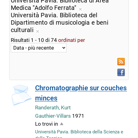
Università Pavia. Biblioteca di Area
dalla
corrente
Medica "Adolfo Ferrata"
ricerca
Rimuovi
Università Pavia. Biblioteca del
corrente
dalla
Dipartimento di musicologia e beni
ricerca
culturali
Rimuovi
corrente
Risultati
1
-
10
di
74
ordinati per
dalla
ricerca
corrente
RSS
Faceboo
copertina
Chromatographie sur couches
minces
Randerath, Kurt
Gauthier-Villars
1971
Lo trovi in
Università Pavia. Biblioteca della Scienza e