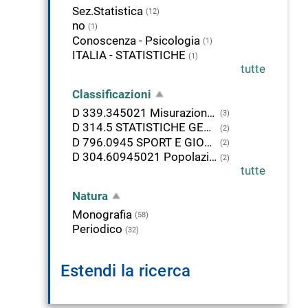
Sez.Statistica
(12)
no
(1)
Conoscenza - Psicologia
(1)
ITALIA - STATISTICHE
(1)
tutte
Classificazioni
D 339.345021 Misurazione del reddito nazionale (Aggregati economici). Italia. Statistiche
(3)
D 314.5 STATISTICHE GENERALI DELL'Italia
(2)
D 796.0945 SPORT E GIOCHI ATLETICI E ALL'APERTO. Italia
(2)
D 304.60945021 Popolazione. Italia. Statistiche
(2)
tutte
Natura
Monografia
(58)
Periodico
(32)
Estendi la ricerca