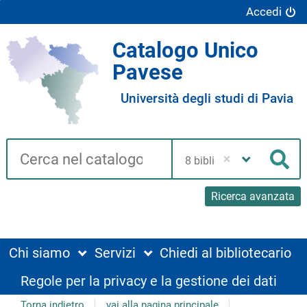
Accedi
Catalogo Unico
Pavese
Università degli studi di Pavia
Cerca su "Catalogo"
Seleziona
la
Cer
tua
biblioteca
Ricerca avanzata
Chi siamo
Servizi
Chiedi al bibliotecario
Regole per la privacy e la gestione dei dati
Torna indietro
vai alla pagina principale