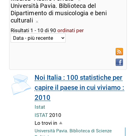
ricerca
Rimuovi
Università Pavia. Biblioteca del
corrente
dalla
Dipartimento di musicologia e beni
ricerca
culturali
Rimuovi
corrente
Risultati
1
-
10
di
90
ordinati per
dalla
ricerca
corrente
RSS
Faceboo
Noi Italia : 100 statistiche per
capire il paese in cui viviamo :
2010
Istat
ISTAT
2010
Lo trovi in
Università Pavia. Biblioteca di Scienze