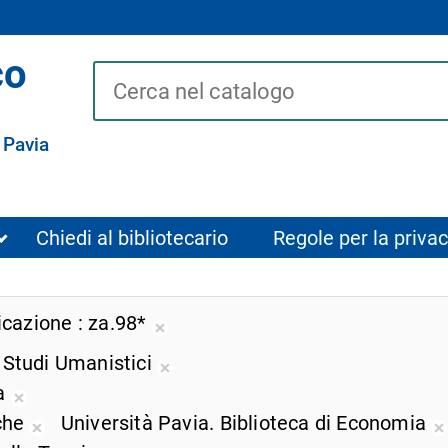
co
Cerca su "Catalogo"
 Pavia
Chiedi al bibliotecario
Regole per la privac
ficazione
za.98*
Rimuovi
i Studi Umanistici
dalla
Rimuovi
ricerca
za
dalla
Rimuovi
corrente
iche
Università Pavia. Biblioteca di Economia
ricerca
dalla
Rimuovi