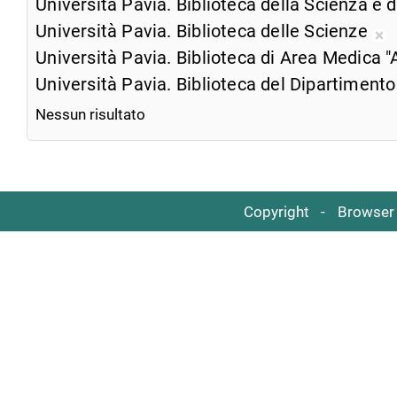
Università Pavia. Biblioteca della Scienza e 
Università Pavia. Biblioteca delle Scienze
Ri
Università Pavia. Biblioteca di Area Medica "
da
Università Pavia. Biblioteca del Dipartimento
ri
co
Nessun risultato
Copyright
Browser 