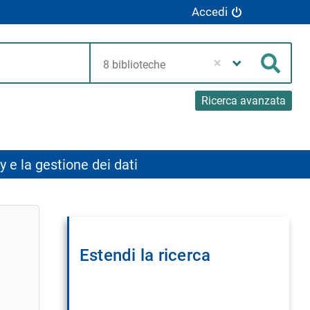
Accedi
Seleziona
la
Cerca
tua
biblioteca
Ricerca avanzata
y e la gestione dei dati
Estendi la ricerca
Rimuovi