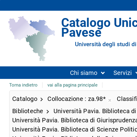
Catalogo Uni
Pavese
Università degli studi di
Chi siamo
Servizi
Torna indietro
vai alla pagina principale
Catalogo
Collocazione
za.98*
Classi
Rimuovi
Biblioteche
Università Pavia. Biblioteca d
dalla
ricerca
Università Pavia. Biblioteca di Giurispruden
corrente
Università Pavia. Biblioteca di Scienze Polit