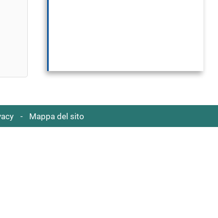
alla
icerca
orrente
vacy
Mappa del sito