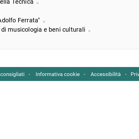
della Tecnica
corrente
ricerca
dalla
d
Rimuovi
corrente
ricerca
r
dalla
muovi
Adolfo Ferrata"
corrente
c
ricerca
lla
Rimuovi
 di musicologia e beni culturali
corrente
cerca
dalla
Rimuovi
rrente
ricerca
dalla
corrente
ricerca
corrente
consigliati
Informativa cookie
Accessibilità
Pri