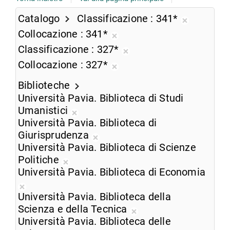
Catalogo
Classificazione
341*
Rimuovi
Collocazione
341*
dalla
Rimuovi
Classificazione
327*
ricerca
dalla
Rimuovi
Collocazione
327*
corrente
ricerca
dalla
Rimuovi
corrente
ricerca
Biblioteche
dalla
corrente
Università Pavia. Biblioteca di Studi
ricerca
Umanistici
corrente
Rimuovi
Università Pavia. Biblioteca di
dalla
Giurisprudenza
ricerca
Rimuovi
Università Pavia. Biblioteca di Scienze
corrente
dalla
Politiche
Rimuovi
ricerca
Università Pavia. Biblioteca di Economia
dalla
corrente
Rimuovi
ricerca
Università Pavia. Biblioteca della
dalla
corrente
Scienza e della Tecnica
ricerca
Rimuovi
Università Pavia. Biblioteca delle