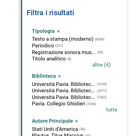
Filtra i risultati
Tipologia
Testo a stampa (moderno)
(6308)
Periodico
(221)
Registrazione sonora musicale
(68)
Titolo analitico
(8)
altre (4)
Biblioteca
Università Pavia. Biblioteca di Scienze Politiche
(3199)
Università Pavia. Biblioteca di Giurisprudenza
(3077)
Università Pavia. Biblioteca di Studi Umanistici
(1062)
Pavia. Collegio Ghislieri
(1046)
tutte
Autore Principale
Stati Uniti d'America
(45)
Plautus, Titus Maccius
(32)