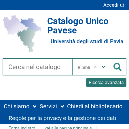
Accedi
Catalogo Unico
Pavese
Università degli studi di Pavia
Cerca su "Catalogo"
Seleziona
la
Cer
tua
biblioteca
Ricerca avanzata
Chi siamo
Servizi
Chiedi al bibliotecario
Regole per la privacy e la gestione dei dati
Torna indietro
vai alla pagina principale