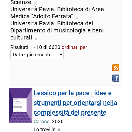
corrente
dalla
Scienze
Rimuovi
ricerca
Università Pavia. Biblioteca di Area
dalla
corrente
Medica "Adolfo Ferrata"
ricerca
Rimuovi
Università Pavia. Biblioteca del
corrente
dalla
Dipartimento di musicologia e beni
ricerca
culturali
Rimuovi
corrente
Risultati
1
-
10
di
6620
ordinati per
dalla
ricerca
corrente
RSS
Faceboo
Lessico per la pace : idee e
strumenti per orientarsi nella
complessità del presente
Carocci
2026
Lo trovi in