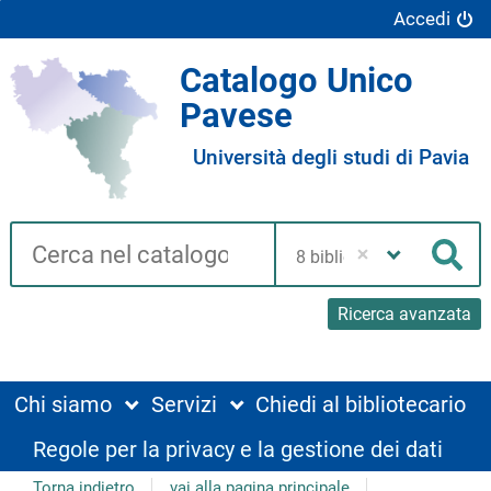
Accedi
Catalogo Unico
Pavese
Università degli studi di Pavia
Cerca su "Catalogo"
Seleziona
la
Cer
tua
biblioteca
Ricerca avanzata
Chi siamo
Servizi
Chiedi al bibliotecario
Regole per la privacy e la gestione dei dati
Torna indietro
vai alla pagina principale