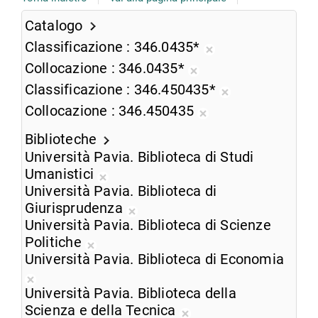
Catalogo
Classificazione
346.0435*
Rimuovi
Collocazione
346.0435*
dalla
Rimuovi
Classificazione
346.450435*
ricerca
dalla
Rimuovi
Collocazione
346.450435
corrente
ricerca
dalla
Rimuovi
corrente
ricerca
Biblioteche
dalla
corrente
Università Pavia. Biblioteca di Studi
ricerca
Umanistici
corrente
Rimuovi
Università Pavia. Biblioteca di
dalla
Giurisprudenza
ricerca
Rimuovi
Università Pavia. Biblioteca di Scienze
corrente
dalla
Politiche
Rimuovi
ricerca
Università Pavia. Biblioteca di Economia
dalla
corrente
Rimuovi
ricerca
Università Pavia. Biblioteca della
dalla
corrente
Scienza e della Tecnica