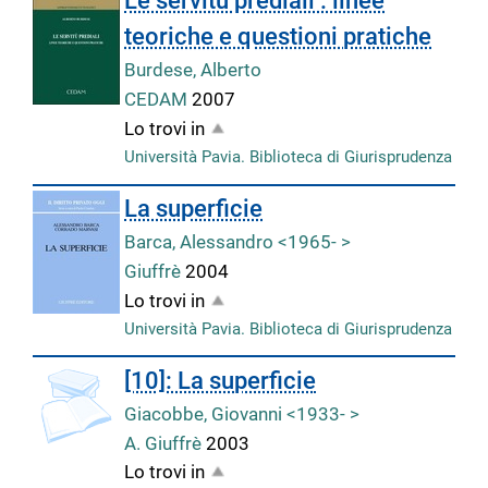
Le servitù prediali : linee
teoriche e questioni pratiche
Burdese, Alberto
CEDAM
2007
Lo trovi in
Università Pavia. Biblioteca di Giurisprudenza
La superficie
Barca, Alessandro <1965- >
Giuffrè
2004
Lo trovi in
Università Pavia. Biblioteca di Giurisprudenza
copertina
[10]: La superficie
Giacobbe, Giovanni <1933- >
A. Giuffrè
2003
Lo trovi in