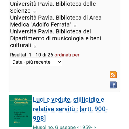
ricerca
Rimuovi
Università Pavia. Biblioteca delle
corrente
dalla
Scienze
Rimuovi
ricerca
Università Pavia. Biblioteca di Area
dalla
corrente
Medica "Adolfo Ferrata"
ricerca
Rimuovi
Università Pavia. Biblioteca del
corrente
dalla
Dipartimento di musicologia e beni
ricerca
culturali
Rimuovi
corrente
Risultati
1
-
10
di
26
ordinati per
dalla
ricerca
corrente
RSS
Faceboo
Luci e vedute, stillicidio e
relative servitù : [artt. 900-
908]
Musolino, Giuseppe <1959- >