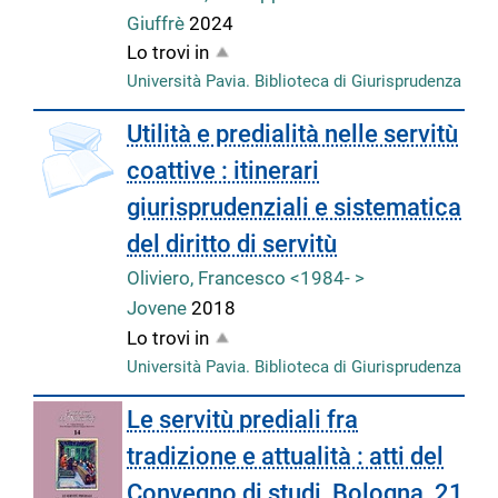
Giuffrè
2024
Lo trovi in
Università Pavia. Biblioteca di Giurisprudenza
Utilità e predialità nelle servitù
coattive : itinerari
giurisprudenziali e sistematica
del diritto di servitù
Oliviero, Francesco <1984- >
Jovene
2018
Lo trovi in
Università Pavia. Biblioteca di Giurisprudenza
Le servitù prediali fra
tradizione e attualità : atti del
Convegno di studi, Bologna, 21