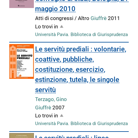
maggio 2010
Atti di congressi / Altro
Giuffrè
2011
Lo trovi in
Università Pavia. Biblioteca di Giurisprudenza
Le servitù prediali : volontarie,
coattive, pubbliche,
costituzione, esercizio,
estinzione, tutela, le singole
servitù
Terzago, Gino
Giuffrè
2007
Lo trovi in
Università Pavia. Biblioteca di Giurisprudenza