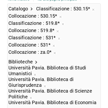
Catalogo
Classificazione
530.15*
Rimuo
Collocazione
530.15*
dalla
Rimuovi
Classificazione
519.8*
ricerca
dalla
Rimuovi
Collocazione
519.8*
corren
ricerca
dalla
Rimuovi
Classificazione
531*
corrente
ricerca
dalla
Rimuovi
Collocazione
531*
corrente
ricerca
dalla
Rimuovi
Collocazione
za.0*
corrente
ricerca
dalla
Rimuovi
corrente
ricerca
Biblioteche
dalla
corrente
Università Pavia. Biblioteca di Studi
ricerca
Umanistici
corrente
Rimuovi
Università Pavia. Biblioteca di
dalla
Giurisprudenza
ricerca
Rimuovi
Università Pavia. Biblioteca di Scienze
corrente
dalla
Politiche
Rimuovi
ricerca
Università Pavia. Biblioteca di Economia
dalla
corrente