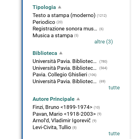
Tipologia
Testo a stampa (moderno)
(1212)
Periodico
(20)
Registrazione sonora musicale
(6)
Musica a stampa
(5)
altre (3)
Biblioteca
Università Pavia. Biblioteca delle Scienze
(780)
Università Pavia. Biblioteca della Scienza e della Tecnica
(564)
Pavia. Collegio Ghislieri
(106)
Università Pavia. Biblioteca di Studi Umanistici
(69)
tutte
Autore Principale
Finzi, Bruno <1899-1974>
(10)
Pavan, Mario <1918-2003>
(9)
Arnolʹd, Vladimir Igorevič
(9)
Levi-Civita, Tullio
(8)
tutte