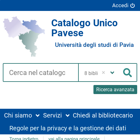
Accedi
Catalogo Unico
Pavese
Università degli studi di Pavia
Cerca su "Catalogo"
Seleziona
la
Cer
tua
biblioteca
Ricerca avanzata
Chi siamo
Servizi
Chiedi al bibliotecario
Regole per la privacy e la gestione dei dati
Torna indietro
vai alla pagina principale