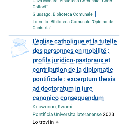
Cava Manara. Biblioteca Comunale "Carlo
Collodi"
Giussago. Biblioteca Comunale
Lomello. Biblioteca Comunale "Opicino de
Canistris"
copertina
L'église catholique et la tutelle
des personnes en mobilité :
profils juridico-pastoraux et
contribution de la diplomatie
pontificale : excerptum thesis
ad doctoratum in iure
canonico consequendum
Kouwonou, Kwami
Pontificia Università lateranense
2023
Lo trovi in