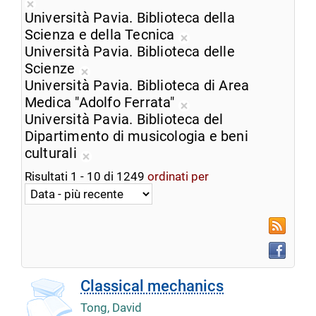
Rimuovi
ricerca
Università Pavia. Biblioteca della
dalla
corrente
Scienza e della Tecnica
ricerca
Rimuovi
Università Pavia. Biblioteca delle
corrente
dalla
Scienze
Rimuovi
ricerca
Università Pavia. Biblioteca di Area
dalla
corrente
Medica "Adolfo Ferrata"
ricerca
Rimuovi
Università Pavia. Biblioteca del
corrente
dalla
Dipartimento di musicologia e beni
ricerca
culturali
Rimuovi
corrente
Risultati
1
-
10
di
1249
ordinati per
dalla
ricerca
corrente
RSS
Faceboo
Classical mechanics
Tong, David