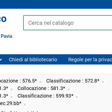
co
Cerca su "Catalogo"
 Pavia
Chiedi al bibliotecario
Regole per la privac
ocazione
576.5*
Classificazione
572.8*
i
Rimuovi
Rim
1.3*
Collocazione
581.3*
dalla
dall
Rimuovi
Rimuovi
1.3*
Classificazione
599.93*
ricerca
rice
dalla
dalla
Rimuovi
Rimuovi
pec.29.bb*
e
corrente
corr
ricerca
ricerca
dalla
dalla
Rimuovi
corrente
corrente