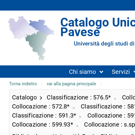
Catalogo Uni
Pavese
Università degli studi di
Chi siamo
Servizi
Torna indietro
vai alla pagina principale
Catalogo
Classificazione
576.5*
Coll
Rimuov
Collocazione
572.8*
Classificazione
58
dalla
Rimuovi
Classificazione
591.3*
Collocazione
59
ricerca
dalla
Rimuovi
Collocazione
599.93*
Collocazione
s.s
corrent
ricerca
dalla
Rimuovi
corrente