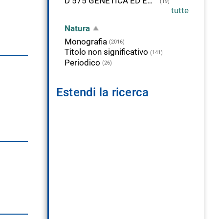
D 575 GENETICA ED EVOLUZIONE ORGANICA
(19)
tutte
Natura
Monografia
(2016)
Titolo non significativo
(141)
Periodico
(26)
Estendi la ricerca