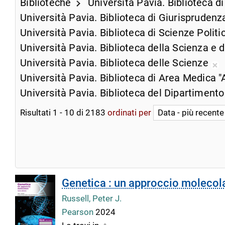
ricerca
Biblioteche
Università Pavia. Biblioteca d
dalla
corrente
ricerca
Università Pavia. Biblioteca di Giurispruden
corrente
Università Pavia. Biblioteca di Scienze Polit
Università Pavia. Biblioteca della Scienza e 
Università Pavia. Biblioteca delle Scienze
Ri
Università Pavia. Biblioteca di Area Medica "
da
Università Pavia. Biblioteca del Dipartimento
ri
co
Risultati
1
-
10
di
2183
ordinati per
Genetica : un approccio molecol
Russell, Peter J.
Pearson
2024