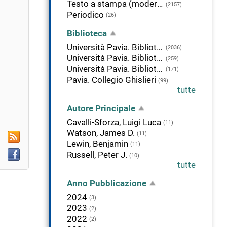
Testo a stampa (moderno)
(2157)
Periodico
(26)
Biblioteca
Rimuovi
Università Pavia. Biblioteca della Scienza e della Tecnica
(2036)
alla
Università Pavia. Biblioteca di Area Medica "Adolfo Ferrata"
(259)
icerca
Università Pavia. Biblioteca delle Scienze
(171)
orrente
Pavia. Collegio Ghislieri
(99)
tutte
Autore Principale
Cavalli-Sforza, Luigi Luca
(11)
Watson, James D.
RSS
(11)
Lewin, Benjamin
(11)
Facebook
Russell, Peter J.
(10)
tutte
Anno Pubblicazione
2024
(3)
2023
(2)
2022
(2)