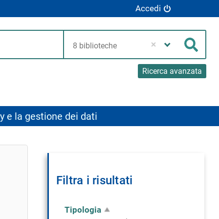
Accedi
Seleziona
la
Cerca
tua
biblioteca
Ricerca avanzata
y e la gestione dei dati
uovi
Filtra i risultati
a
rca
ente
Tipologia