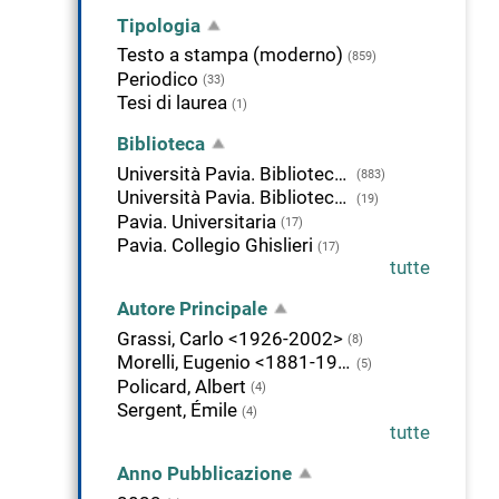
Tipologia
Testo a stampa (moderno)
(859)
Periodico
(33)
Tesi di laurea
(1)
Biblioteca
Università Pavia. Biblioteca di Area Medica "Adolfo Ferrata"
(883)
Università Pavia. Biblioteca della Scienza e della Tecnica
(19)
Pavia. Universitaria
(17)
Pavia. Collegio Ghislieri
(17)
tutte
Autore Principale
Grassi, Carlo <1926-2002>
(8)
Morelli, Eugenio <1881-1960>
(5)
Policard, Albert
(4)
Sergent, Émile
(4)
tutte
Anno Pubblicazione