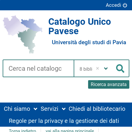
Accedi
Catalogo Unico
Pavese
Università degli studi di Pavia
Cerca su "Catalogo"
Seleziona
la
Cer
tua
biblioteca
Ricerca avanzata
Chi siamo
Servizi
Chiedi al bibliotecario
Regole per la privacy e la gestione dei dati
Torna indietro
vai alla pagina principale