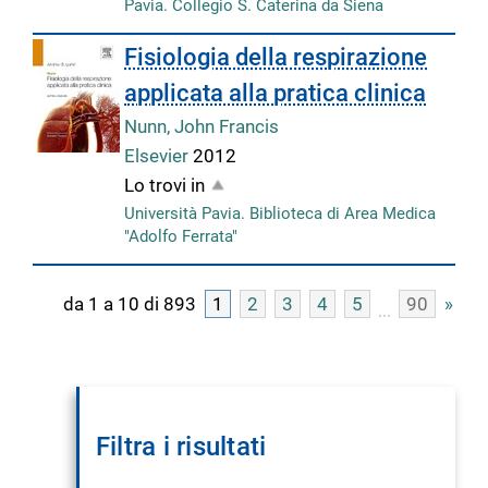
Pavia. Collegio S. Caterina da Siena
Fisiologia della respirazione
applicata alla pratica clinica
Nunn, John Francis
Elsevier
2012
Lo trovi in
Università Pavia. Biblioteca di Area Medica
"Adolfo Ferrata"
da 1 a 10 di 893
1
2
3
4
5
90
»
Filtra i risultati