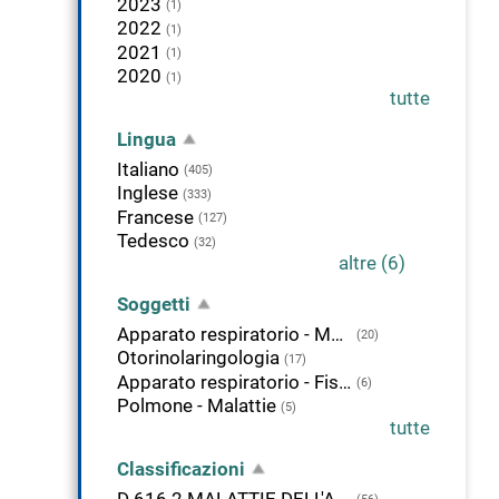
2023
(1)
2022
(1)
2021
(1)
2020
(1)
tutte
Lingua
Italiano
(405)
Inglese
(333)
Francese
(127)
Tedesco
(32)
altre (6)
Soggetti
Apparato respiratorio - Malattie
(20)
Otorinolaringologia
(17)
Apparato respiratorio - Fisiopatologia
(6)
Polmone - Malattie
(5)
tutte
Classificazioni
D 616.2 MALATTIE DELL'APPARATO RESPIRATORIO