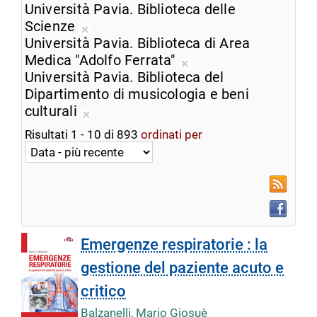
ricerca
Rimuovi
Università Pavia. Biblioteca delle
corrente
dalla
Scienze
Rimuovi
ricerca
Università Pavia. Biblioteca di Area
dalla
corrente
Medica "Adolfo Ferrata"
ricerca
Rimuovi
Università Pavia. Biblioteca del
corrente
dalla
Dipartimento di musicologia e beni
ricerca
culturali
Rimuovi
corrente
Risultati
1
-
10
di
893
ordinati per
dalla
ricerca
corrente
RSS
Faceboo
Emergenze respiratorie : la
gestione del paziente acuto e
critico
Balzanelli, Mario Giosuè