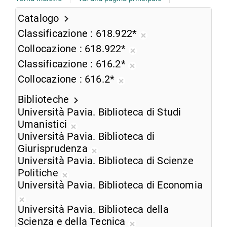
Catalogo
Classificazione
618.922*
Rimuovi
Collocazione
618.922*
dalla
Rimuovi
Classificazione
616.2*
ricerca
dalla
Rimuovi
Collocazione
616.2*
corrente
ricerca
dalla
Rimuovi
corrente
ricerca
Biblioteche
dalla
corrente
Università Pavia. Biblioteca di Studi
ricerca
Umanistici
corrente
Rimuovi
Università Pavia. Biblioteca di
dalla
Giurisprudenza
ricerca
Rimuovi
Università Pavia. Biblioteca di Scienze
corrente
dalla
Politiche
Rimuovi
ricerca
Università Pavia. Biblioteca di Economia
dalla
corrente
Rimuovi
ricerca
Università Pavia. Biblioteca della
dalla
corrente
Scienza e della Tecnica