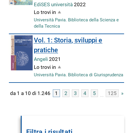
EdiSES università
2022
Lo trovi in
Università Pavia. Biblioteca della Scienza e
della Tecnica
Vol. 1: Storia, sviluppi e
pratiche
Angeli
2021
Lo trovi in
Università Pavia. Biblioteca di Giurisprudenza
da 1 a 10 di 1.246
1
2
3
4
5
125
»
Filtra i risultati