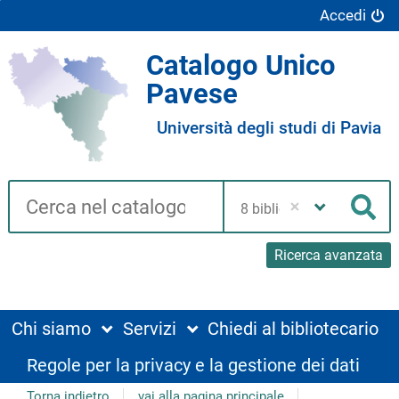
Accedi
Catalogo Unico
Pavese
Università degli studi di Pavia
Cerca su "Catalogo"
Seleziona
la
Cer
tua
biblioteca
Ricerca avanzata
Chi siamo
Servizi
Chiedi al bibliotecario
Regole per la privacy e la gestione dei dati
Torna indietro
vai alla pagina principale