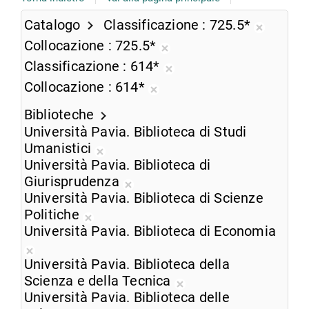
Catalogo
Classificazione
725.5*
Rimuovi
Collocazione
725.5*
dalla
Rimuovi
Classificazione
614*
ricerca
dalla
Rimuovi
Collocazione
614*
corrent
ricerca
dalla
Rimuovi
corrente
ricerca
Biblioteche
dalla
corrente
Università Pavia. Biblioteca di Studi
ricerca
Umanistici
corrente
Rimuovi
Università Pavia. Biblioteca di
dalla
Giurisprudenza
ricerca
Rimuovi
Università Pavia. Biblioteca di Scienze
corrente
dalla
Politiche
Rimuovi
ricerca
Università Pavia. Biblioteca di Economia
dalla
corrente
Rimuovi
ricerca
Università Pavia. Biblioteca della
dalla
corrente
Scienza e della Tecnica
ricerca
Rimuovi
Università Pavia. Biblioteca delle