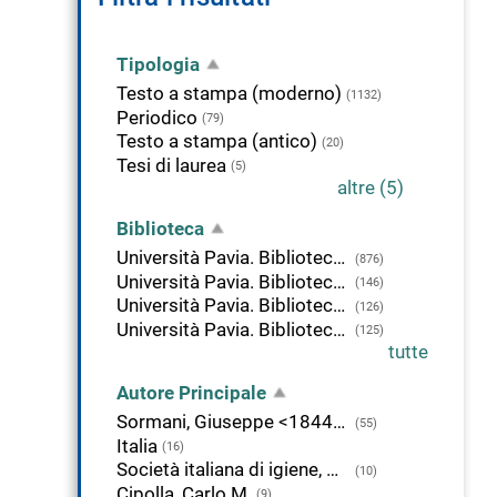
Tipologia
Testo a stampa (moderno)
(1132)
Periodico
(79)
Testo a stampa (antico)
(20)
Tesi di laurea
(5)
altre (5)
Biblioteca
Università Pavia. Biblioteca di Area Medica "Adolfo Ferrata"
(876)
Università Pavia. Biblioteca della Scienza e della Tecnica
(146)
Università Pavia. Biblioteca di Studi Umanistici
(126)
Università Pavia. Biblioteca di Giurisprudenza
(125)
tutte
Autore Principale
Sormani, Giuseppe <1844-1924>
(55)
Italia
(16)
Società italiana di igiene, medicina preventiva e sanità pubblica
(10)
Cipolla, Carlo M.
(9)