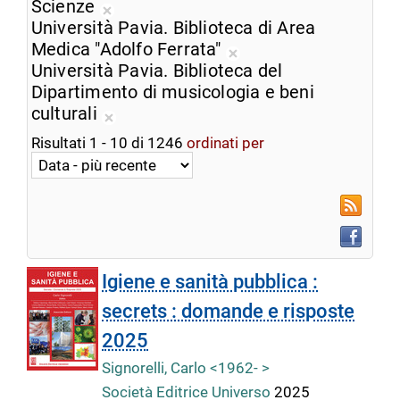
corrente
dalla
Scienze
Rimuovi
ricerca
Università Pavia. Biblioteca di Area
dalla
corrente
Medica "Adolfo Ferrata"
ricerca
Rimuovi
Università Pavia. Biblioteca del
corrente
dalla
Dipartimento di musicologia e beni
ricerca
culturali
Rimuovi
corrente
Risultati
1
-
10
di
1246
ordinati per
dalla
ricerca
corrente
RSS
Faceboo
Igiene e sanità pubblica :
secrets : domande e risposte
2025
Signorelli, Carlo <1962- >
Società Editrice Universo
2025