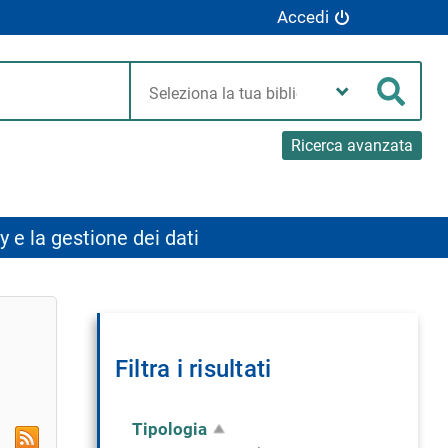
Accedi
Seleziona
la
Cerca
tua
biblioteca
Ricerca avanzata
y e la gestione dei dati
vi
Filtra i risultati
a
nte
Tipologia
RSS