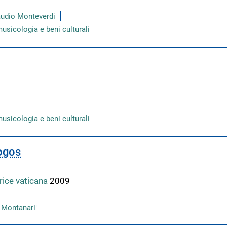
laudio Monteverdi
musicologia e beni culturali
musicologia e beni culturali
Logos
trice vaticana
2009
. Montanari"