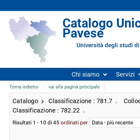
Catalogo Uni
Pavese
Università degli studi di
Chi siamo
Servizi
Torna indietro
vai alla pagina principale
Catalogo
Classificazione
781.7
Collo
Rimuovi
Classificazione
782.22
dalla
Rimuovi
ricerca
Risultati
1
-
10
di
45
ordinati per
dalla
corrente
ricerca
corrente