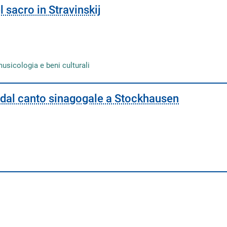
l sacro in Stravinskij
musicologia e beni culturali
: dal canto sinagogale a Stockhausen