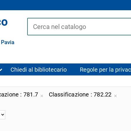
co
Cerca su "Catalogo"
 Pavia
Chiedi al bibliotecario
Regole per la privac
cazione
781.7
Classificazione
782.22
Rimuovi
Rimuo
dalla
dalla
ricerca
ricerc
corrente
corre