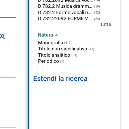
(74)
D 782.2 Musica drammatica
(59)
D 782.2 Forme vocali non drammatiche
(32)
D 782.22092 FORME VOCALI SACRE. Persone
(24)
tutte
to
Natura
Monografia
(617)
Titolo non significativo
(47)
Titolo analitico
(33)
Periodico
(1)
Estendi la ricerca