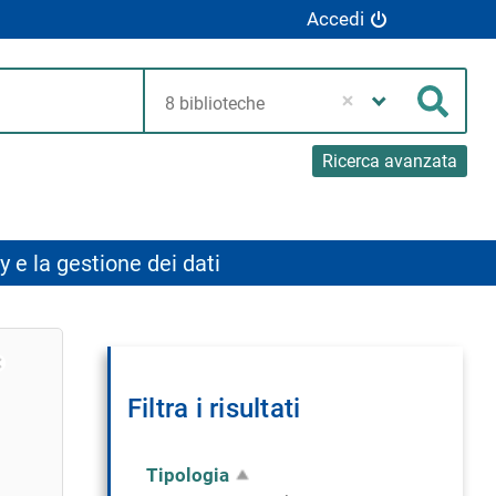
Accedi
Seleziona
la
Cerca
tua
biblioteca
Ricerca avanzata
y e la gestione dei dati
Rimuovi
Filtra i risultati
dalla
ricerca
corrente
Tipologia