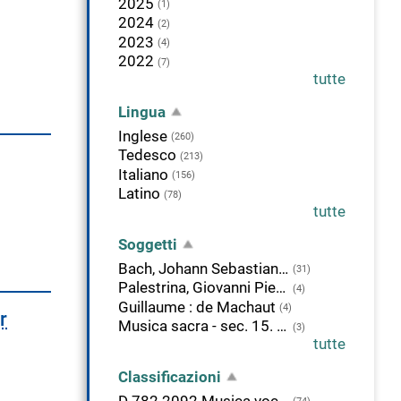
2025
(1)
2024
(2)
2023
(4)
2022
(7)
tutte
Lingua
Inglese
(260)
Tedesco
(213)
Italiano
(156)
Latino
(78)
tutte
Soggetti
Bach, Johann Sebastian - Cantate
(31)
Palestrina, Giovanni Pierluigi : da
(4)
Guillaume : de Machaut
(4)
r
Musica sacra - sec. 15. - Fonti
(3)
tutte
Classificazioni
D 782.2092 Musica vocale. Forme vocali non drammatiche. Persone