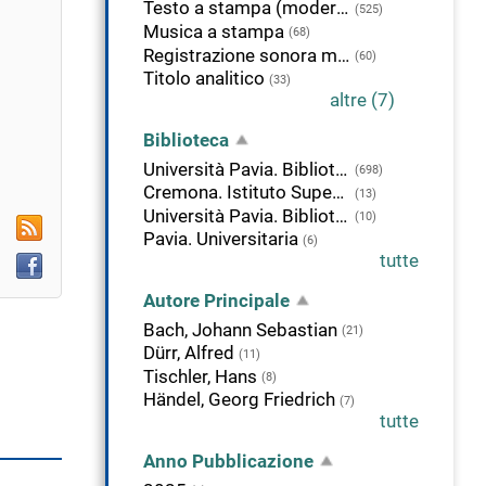
Testo a stampa (moderno)
(525)
Rimuovi
Musica a stampa
(68)
alla
Registrazione sonora musicale
(60)
Titolo analitico
icerca
(33)
altre (7)
orrente
Biblioteca
Università Pavia. Biblioteca del Dipartimento di musicologia e beni culturali
(698)
Cremona. Istituto Superiore di Studi musicali Claudio Monteverdi
(13)
Università Pavia. Biblioteca di Studi Umanistici
(10)
RSS
Pavia. Universitaria
(6)
Facebook
tutte
Autore Principale
Bach, Johann Sebastian
(21)
Dürr, Alfred
(11)
Tischler, Hans
(8)
Händel, Georg Friedrich
(7)
tutte
Anno Pubblicazione