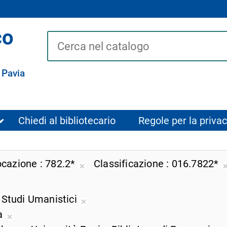
co
Cerca su "Catalogo"
 Pavia
Chiedi al bibliotecario
Regole per la privac
ocazione
782.2*
Classificazione
016.7822*
i
Rimuovi
dalla
ricerca
i Studi Umanistici
Rimuovi
e
corrente
za
dalla
Rimuovi