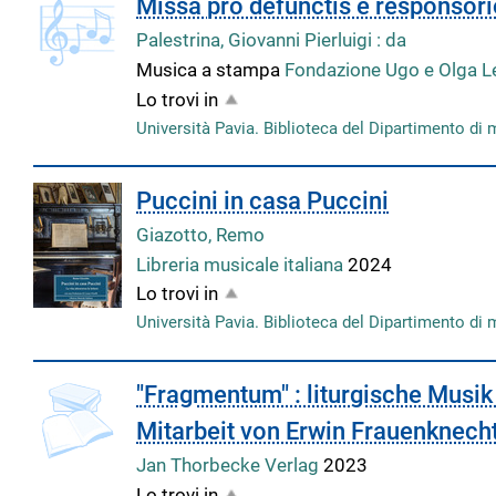
Missa pro defunctis e responsor
Palestrina, Giovanni Pierluigi : da
Musica a stampa
Fondazione Ugo e Olga L
Lo trovi in
Università Pavia. Biblioteca del Dipartimento di 
Puccini in casa Puccini
Giazotto, Remo
Libreria musicale italiana
2024
Lo trovi in
Università Pavia. Biblioteca del Dipartimento di 
"Fragmentum" : liturgische Musik
Mitarbeit von Erwin Frauenknech
Jan Thorbecke Verlag
2023
Lo trovi in