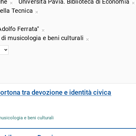
iche
Università Pavia. Biblioteca di Economia
ricerca
dalla
Rimuovi
della Tecnica
corrente
ricerca
dalla
d
Rimuovi
corrente
ricerca
r
dalla
muovi
Adolfo Ferrata"
corrente
c
ricerca
lla
Rimuovi
 di musicologia e beni culturali
corrente
cerca
dalla
Rimuovi
rrente
ricerca
dalla
corrente
ricerca
corrente
Cortona tra devozione e identità civica
musicologia e beni culturali