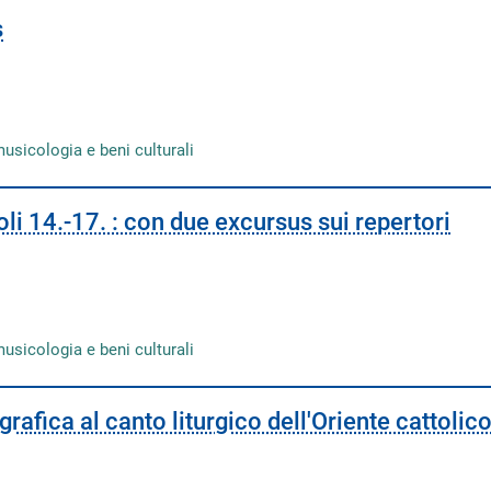
s
musicologia e beni culturali
oli 14.-17. : con due excursus sui repertori
musicologia e beni culturali
grafica al canto liturgico dell'Oriente cattolic