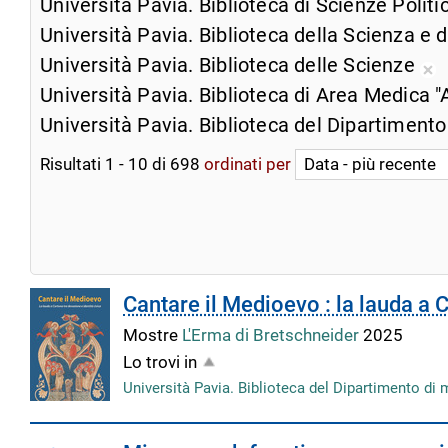
Università Pavia. Biblioteca di Scienze Polit
Università Pavia. Biblioteca della Scienza e 
Università Pavia. Biblioteca delle Scienze
Ri
Università Pavia. Biblioteca di Area Medica "
da
Università Pavia. Biblioteca del Dipartimento
ri
co
Risultati
1
-
10
di
698
ordinati per
Cantare il Medioevo : la lauda a 
Mostre
L'Erma di Bretschneider
2025
Lo trovi in
Università Pavia. Biblioteca del Dipartimento di 