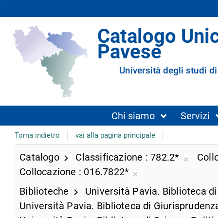
Catalogo Uni
Pavese
Università degli studi di
Chi siamo
Servizi
Torna indietro
vai alla pagina principale
Catalogo
Classificazione
782.2*
Coll
Rimuov
Collocazione
016.7822*
dalla
Rimuovi
ricerca
Biblioteche
Università Pavia. Biblioteca d
dalla
corrent
ricerca
Università Pavia. Biblioteca di Giurispruden
corrente