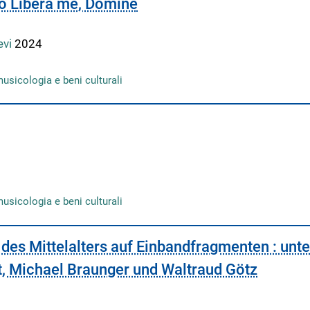
io Libera me, Domine
evi
2024
musicologia e beni culturali
musicologia e beni culturali
 des Mittelalters auf Einbandfragmenten : unte
t, Michael Braunger und Waltraud Götz