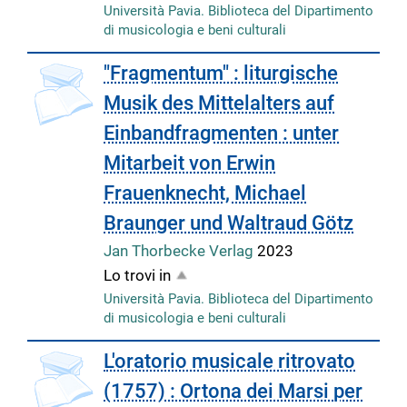
Università Pavia. Biblioteca del Dipartimento
di musicologia e beni culturali
"Fragmentum" : liturgische
Musik des Mittelalters auf
Einbandfragmenten : unter
Mitarbeit von Erwin
Frauenknecht, Michael
Braunger und Waltraud Götz
Jan Thorbecke Verlag
2023
Lo trovi in
Università Pavia. Biblioteca del Dipartimento
di musicologia e beni culturali
L'oratorio musicale ritrovato
(1757) : Ortona dei Marsi per