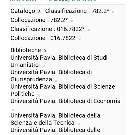
Catalogo
Classificazione
782.2*
Rimuovi
Collocazione
782.2*
dalla
Rimuovi
Classificazione
016.7822*
ricerca
dalla
Rimuovi
Collocazione
016.7822
corrent
ricerca
dalla
Rimuovi
corrente
ricerca
Biblioteche
dalla
corrente
Università Pavia. Biblioteca di Studi
ricerca
Umanistici
corrente
Rimuovi
Università Pavia. Biblioteca di
dalla
Giurisprudenza
ricerca
Rimuovi
Università Pavia. Biblioteca di Scienze
corrente
dalla
Politiche
Rimuovi
ricerca
Università Pavia. Biblioteca di Economia
dalla
corrente
Rimuovi
ricerca
Università Pavia. Biblioteca della
dalla
corrente
Scienza e della Tecnica
ricerca
Rimuovi
Università Pavia. Biblioteca delle