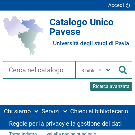
Accedi
Catalogo Unico
Pavese
Università degli studi di Pavia
Cerca su "Catalogo"
Seleziona
la
Cer
tua
biblioteca
Ricerca avanzata
Chi siamo
Servizi
Chiedi al bibliotecario
Regole per la privacy e la gestione dei dati
Torna indietro
vai alla pagina principale