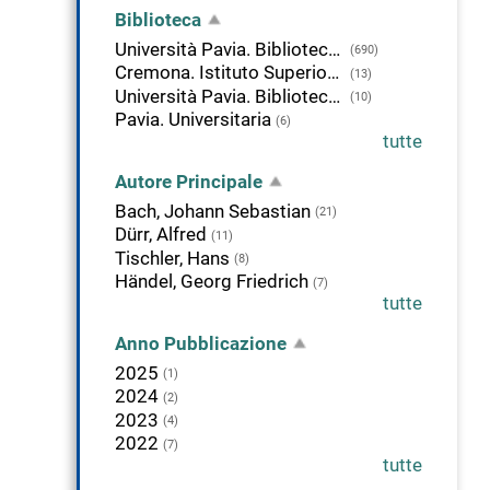
Biblioteca
Università Pavia. Biblioteca del Dipartimento di musicologia e beni culturali
(690)
Cremona. Istituto Superiore di Studi musicali Claudio Monteverdi
(13)
Università Pavia. Biblioteca di Studi Umanistici
(10)
Pavia. Universitaria
(6)
tutte
Autore Principale
Bach, Johann Sebastian
(21)
Dürr, Alfred
(11)
Tischler, Hans
(8)
Händel, Georg Friedrich
(7)
tutte
Anno Pubblicazione
2025
(1)
2024
(2)
2023
(4)
2022
(7)
tutte