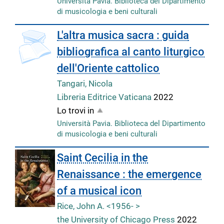
Università Pavia. Biblioteca del Dipartimento
di musicologia e beni culturali
L'altra musica sacra : guida
bibliografica al canto liturgico
dell'Oriente cattolico
Tangari, Nicola
Libreria Editrice Vaticana
2022
Lo trovi in
Università Pavia. Biblioteca del Dipartimento
di musicologia e beni culturali
Saint Cecilia in the
Renaissance : the emergence
of a musical icon
Rice, John A. <1956- >
the University of Chicago Press
2022