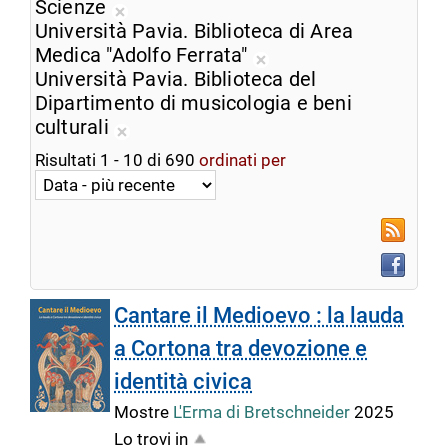
corrente
dalla
Scienze
Rimuovi
ricerca
Università Pavia. Biblioteca di Area
dalla
corrente
Medica "Adolfo Ferrata"
ricerca
Rimuovi
Università Pavia. Biblioteca del
corrente
dalla
Dipartimento di musicologia e beni
ricerca
culturali
Rimuovi
corrente
Risultati
1
-
10
di
690
ordinati per
dalla
ricerca
corrente
RSS
Faceboo
Cantare il Medioevo : la lauda
a Cortona tra devozione e
identità civica
Mostre
L'Erma di Bretschneider
2025
Lo trovi in