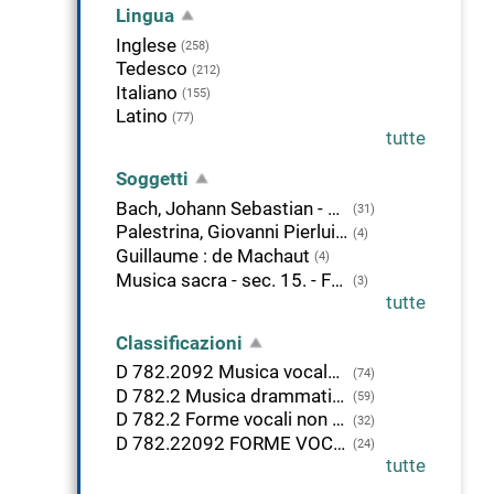
Lingua
Inglese
(258)
Tedesco
(212)
Italiano
(155)
Latino
(77)
tutte
Soggetti
Bach, Johann Sebastian - Cantate
(31)
Palestrina, Giovanni Pierluigi : da
(4)
Guillaume : de Machaut
(4)
Musica sacra - sec. 15. - Fonti
(3)
tutte
Classificazioni
D 782.2092 Musica vocale. Forme vocali non drammatiche. Persone
(74)
D 782.2 Musica drammatica
(59)
D 782.2 Forme vocali non drammatiche
(32)
D 782.22092 FORME VOCALI SACRE. Persone
(24)
tutte