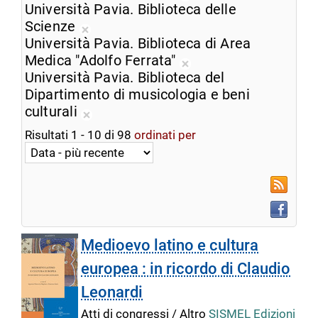
ricerca
Rimuovi
Università Pavia. Biblioteca delle
corrente
dalla
Scienze
Rimuovi
ricerca
Università Pavia. Biblioteca di Area
dalla
corrente
Medica "Adolfo Ferrata"
ricerca
Rimuovi
Università Pavia. Biblioteca del
corrente
dalla
Dipartimento di musicologia e beni
ricerca
culturali
Rimuovi
corrente
Risultati
1
-
10
di
98
ordinati per
dalla
ricerca
corrente
RSS
Faceboo
Medioevo latino e cultura
europea : in ricordo di Claudio
Leonardi
Atti di congressi / Altro
SISMEL Edizioni