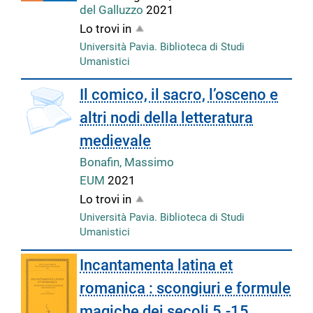
del Galluzzo
2021
Lo trovi in
Università Pavia. Biblioteca di Studi
Umanistici
Il comico, il sacro, l’osceno e
altri nodi della letteratura
medievale
Bonafin, Massimo
EUM
2021
Lo trovi in
Università Pavia. Biblioteca di Studi
Umanistici
Incantamenta latina et
romanica : scongiuri e formule
magiche dei secoli 5.-15.