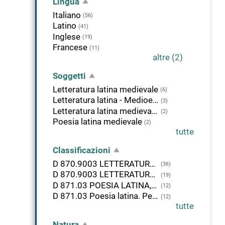
Lingua
Italiano
(56)
Latino
(41)
Inglese
(19)
Francese
(11)
altre (2)
Soggetti
Letteratura latina medievale
(6)
Letteratura latina - Medioevo - Fonti
(3)
Letteratura latina medievale - Storia
(2)
Poesia latina medievale
(2)
tutte
Classificazioni
D 870.9003 LETTERATURA LATINA, 750-1349
(36)
D 870.9003 LETTERATURA LATINA. 750-1350
(19)
D 871.03 POESIA LATINA, 750-1349
(12)
D 871.03 Poesia latina. Periodo medievale, 750 ca.-1350
(12)
tutte
Natura