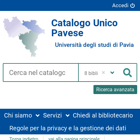
Accedi
Catalogo Unico
Pavese
Università degli studi di Pavia
Cerca su "Catalogo"
Seleziona
la
Cer
tua
biblioteca
Ricerca avanzata
Chi siamo
Servizi
Chiedi al bibliotecario
Regole per la privacy e la gestione dei dati
Torna indietro
vai alla pagina principale