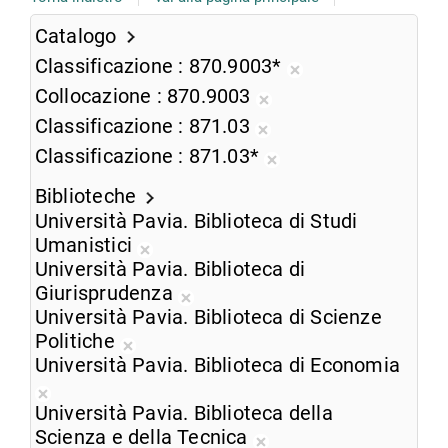
Catalogo
Classificazione
870.9003*
Rimuovi
Collocazione
870.9003
dalla
Rimuovi
Classificazione
871.03
ricerca
dalla
Rimuovi
Classificazione
871.03*
corrente
ricerca
dalla
Rimuovi
corrente
ricerca
Biblioteche
dalla
corrente
Università Pavia. Biblioteca di Studi
ricerca
Umanistici
corrente
Rimuovi
Università Pavia. Biblioteca di
dalla
Giurisprudenza
ricerca
Rimuovi
Università Pavia. Biblioteca di Scienze
corrente
dalla
Politiche
Rimuovi
ricerca
Università Pavia. Biblioteca di Economia
dalla
corrente
Rimuovi
ricerca
Università Pavia. Biblioteca della
dalla
corrente
Scienza e della Tecnica