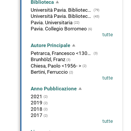
Biblioteca
Università Pavia. Biblioteca di Studi Umanistici
(79)
Università Pavia. Biblioteca del Dipartimento di musicologia e beni culturali
(43)
Pavia. Universitaria
(22)
Pavia. Collegio Borromeo
(6)
tutte
Autore Principale
Petrarca, Francesco <1304-1374>
(3)
Brunhölzl, Franz
(3)
Chiesa, Paolo <1956- >
(2)
Bertini, Ferruccio
(2)
tutte
Anno Pubblicazione
2021
(2)
2019
(2)
2018
(2)
2017
(2)
tutte