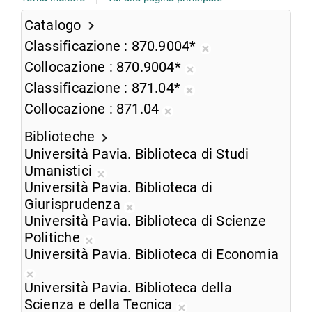
Catalogo
Classificazione
870.9004*
Rimuovi
Collocazione
870.9004*
dalla
Rimuovi
Classificazione
871.04*
ricerca
dalla
Rimuovi
Collocazione
871.04
corrente
ricerca
dalla
Rimuovi
corrente
ricerca
Biblioteche
dalla
corrente
Università Pavia. Biblioteca di Studi
ricerca
Umanistici
corrente
Rimuovi
Università Pavia. Biblioteca di
dalla
Giurisprudenza
ricerca
Rimuovi
Università Pavia. Biblioteca di Scienze
corrente
dalla
Politiche
Rimuovi
ricerca
Università Pavia. Biblioteca di Economia
dalla
corrente
Rimuovi
ricerca
Università Pavia. Biblioteca della
dalla
corrente
Scienza e della Tecnica