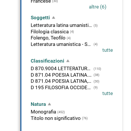
Francese
(30)
altre (6)
Soggetti
Letteratura latina umanistica
(5)
Filologia classica
(4)
Folengo, Teofilo
(4)
Letteratura umanistica - Studi
(4)
tutte
Classificazioni
D 870.9004 LETTERATURA LATINA, 1350-
(110)
D 871.04 POESIA LATINA. 1350-
(38)
D 871.04 POESIA LATINA, 1350-
(30)
D 195 FILOSOFIA OCCIDENTALE MODERNA. ITALIA
(9)
tutte
Natura
Monografia
(452)
Titolo non significativo
(76)