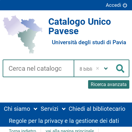
Accedi
Catalogo Unico
Pavese
Università degli studi di Pavia
Cerca su "Catalogo"
Seleziona
la
Cer
tua
biblioteca
Ricerca avanzata
Chi siamo
Servizi
Chiedi al bibliotecario
Regole per la privacy e la gestione dei dati
Torna indietro
vai alla pagina principale