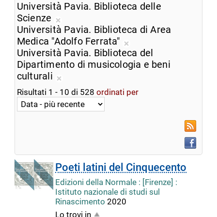
ricerca
Rimuovi
Università Pavia. Biblioteca delle
corrente
dalla
Scienze
Rimuovi
ricerca
Università Pavia. Biblioteca di Area
dalla
corrente
Medica "Adolfo Ferrata"
ricerca
Rimuovi
Università Pavia. Biblioteca del
corrente
dalla
Dipartimento di musicologia e beni
ricerca
culturali
Rimuovi
corrente
Risultati
1
-
10
di
528
ordinati per
dalla
ricerca
corrente
RSS
Faceboo
Poeti latini del Cinquecento
Edizioni della Normale : [Firenze] :
Istituto nazionale di studi sul
Rinascimento
2020
Lo trovi in