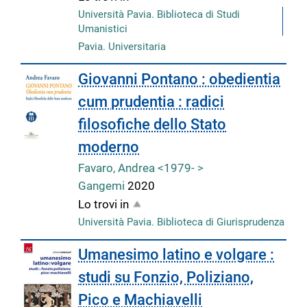
Università Pavia. Biblioteca di Studi
Umanistici
Pavia. Universitaria
Giovanni Pontano : obedientia
cum prudentia : radici
filosofiche dello Stato
moderno
Favaro, Andrea <1979- >
Gangemi
2020
Lo trovi in
Università Pavia. Biblioteca di Giurisprudenza
Umanesimo latino e volgare :
studi su Fonzio, Poliziano,
Pico e Machiavelli