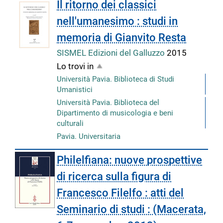
Il ritorno dei classici
nell'umanesimo : studi in
memoria di Gianvito Resta
SISMEL Edizioni del Galluzzo
2015
Lo trovi in
Università Pavia. Biblioteca di Studi
Umanistici
Università Pavia. Biblioteca del
Dipartimento di musicologia e beni
culturali
Pavia. Universitaria
Philelfiana: nuove prospettive
di ricerca sulla figura di
Francesco Filelfo : atti del
Seminario di studi : (Macerata,