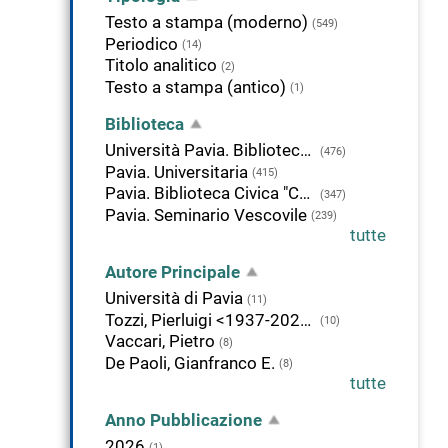
Testo a stampa (moderno)
(549)
Periodico
(14)
Titolo analitico
(2)
Testo a stampa (antico)
(1)
Biblioteca
Università Pavia. Biblioteca di Studi Umanistici
(476)
Pavia. Universitaria
(415)
Pavia. Biblioteca Civica "Carlo Bonetta"
(347)
Pavia. Seminario Vescovile
(239)
tutte
Autore Principale
Università di Pavia
(11)
Tozzi, Pierluigi <1937-2026>
(10)
Vaccari, Pietro
(8)
De Paoli, Gianfranco E.
(8)
tutte
Anno Pubblicazione
2026
(1)