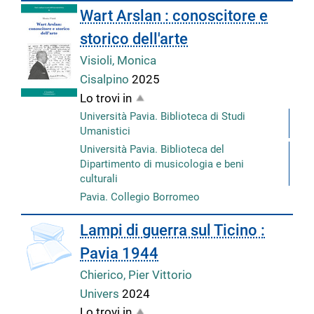
Wart Arslan : conoscitore e
storico dell'arte
Visioli, Monica
Cisalpino
2025
Lo trovi in
Università Pavia. Biblioteca di Studi
Umanistici
Università Pavia. Biblioteca del
Dipartimento di musicologia e beni
culturali
Pavia. Collegio Borromeo
copertina
Lampi di guerra sul Ticino :
Pavia 1944
Chierico, Pier Vittorio
Univers
2024
Lo trovi in