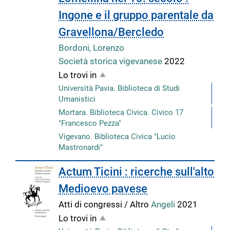
Ingone e il gruppo parentale da
Gravellona/Bercledo
Bordoni, Lorenzo
Società storica vigevanese
2022
Lo trovi in
Università Pavia. Biblioteca di Studi
Umanistici
Mortara. Biblioteca Civica. Civico 17
"Francesco Pezza"
Vigevano. Biblioteca Civica "Lucio
Mastronardi"
Actum Ticini : ricerche sull'alto
Medioevo pavese
Atti di congressi / Altro
Angeli
2021
Lo trovi in