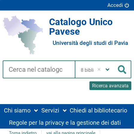
Accedi
Catalogo Unico
Pavese
Università degli studi di Pavia
Cerca su "Catalogo"
Seleziona
la
Cer
tua
biblioteca
Ricerca avanzata
Chi siamo
Servizi
Chiedi al bibliotecario
Regole per la privacy e la gestione dei dati
Torna indietro
vai alla pagina principale