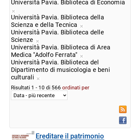
Rimuovi
ricerca
Università Pavia. Biblioteca di Economia
dalla
corrente
Rimuovi
ricerca
Università Pavia. Biblioteca della
dalla
corrente
Scienza e della Tecnica
ricerca
Rimuovi
Università Pavia. Biblioteca delle
corrente
dalla
Scienze
Rimuovi
ricerca
Università Pavia. Biblioteca di Area
dalla
corrente
Medica "Adolfo Ferrata"
ricerca
Rimuovi
Università Pavia. Biblioteca del
corrente
dalla
Dipartimento di musicologia e beni
ricerca
culturali
Rimuovi
corrente
Risultati
1
-
10
di
566
ordinati per
dalla
ricerca
corrente
RSS
Faceboo
Ereditare il patrimonio