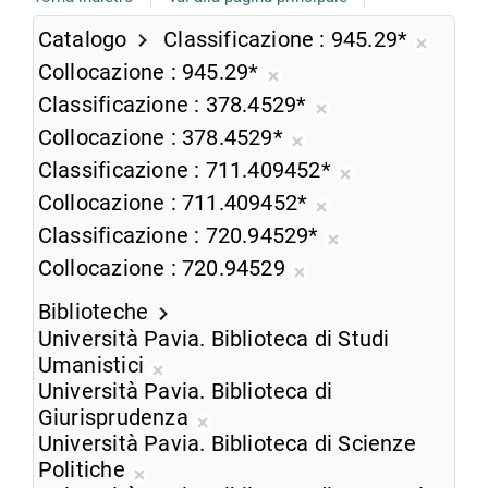
Catalogo
Classificazione
945.29*
Rimuo
Collocazione
945.29*
dalla
Rimuovi
Classificazione
378.4529*
ricerca
dalla
Rimuovi
Collocazione
378.4529*
corren
ricerca
dalla
Rimuovi
Classificazione
711.409452*
corrente
ricerca
dalla
Rimuovi
Collocazione
711.409452*
corrente
ricerca
dalla
Rimuovi
Classificazione
720.94529*
corrente
ricerca
dalla
Rimuovi
Collocazione
720.94529
corrente
ricerca
dalla
Rimuovi
corrente
ricerca
Biblioteche
dalla
corrente
Università Pavia. Biblioteca di Studi
ricerca
Umanistici
corrente
Rimuovi
Università Pavia. Biblioteca di
dalla
Giurisprudenza
ricerca
Rimuovi
Università Pavia. Biblioteca di Scienze
corrente
dalla
Politiche