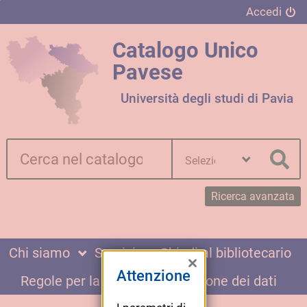
Accedi
Catalogo Unico
Pavese
Università degli studi di Pavia
Cerca su "Catalogo"
Seleziona
la
Cer
tua
biblioteca
Ricerca avanzata
Chi siamo
Servizi
Chiedi al bibliotecario
Chiudi
Attenzione
Regole per la privacy e la gestione dei dati