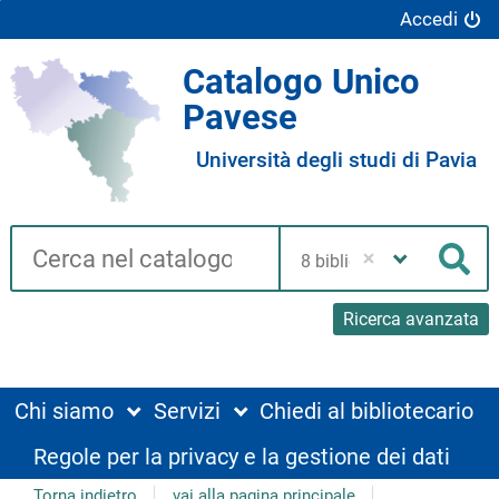
Accedi
Catalogo Unico
Pavese
Università degli studi di Pavia
Cerca su "Catalogo"
Seleziona
la
Cer
tua
biblioteca
Ricerca avanzata
Chi siamo
Servizi
Chiedi al bibliotecario
Regole per la privacy e la gestione dei dati
Torna indietro
vai alla pagina principale