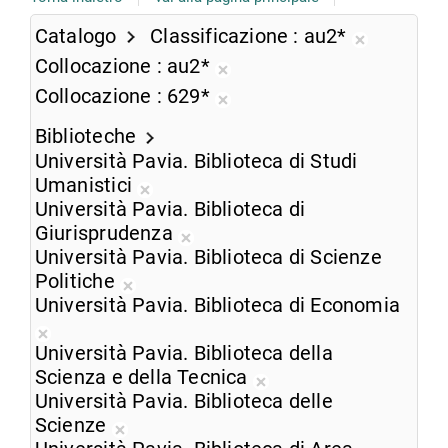
Catalogo
Classificazione
au2*
Rimuovi
Collocazione
au2*
dalla
Rimuovi
Collocazione
629*
ricerca
dalla
Rimuovi
corrente
ricerca
Biblioteche
dalla
corrente
Università Pavia. Biblioteca di Studi
ricerca
Umanistici
corrente
Rimuovi
Università Pavia. Biblioteca di
dalla
Giurisprudenza
ricerca
Rimuovi
Università Pavia. Biblioteca di Scienze
corrente
dalla
Politiche
Rimuovi
ricerca
Università Pavia. Biblioteca di Economia
dalla
corrente
Rimuovi
ricerca
Università Pavia. Biblioteca della
dalla
corrente
Scienza e della Tecnica
ricerca
Rimuovi
Università Pavia. Biblioteca delle
corrente
dalla
Scienze
Rimuovi
ricerca