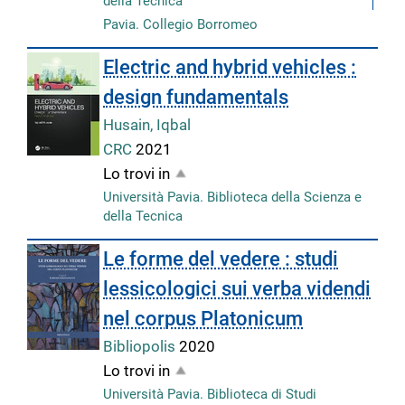
della Tecnica
Pavia. Collegio Borromeo
Electric and hybrid vehicles :
design fundamentals
Husain, Iqbal
CRC
2021
Lo trovi in
Università Pavia. Biblioteca della Scienza e
della Tecnica
Le forme del vedere : studi
lessicologici sui verba videndi
nel corpus Platonicum
Bibliopolis
2020
Lo trovi in
Università Pavia. Biblioteca di Studi