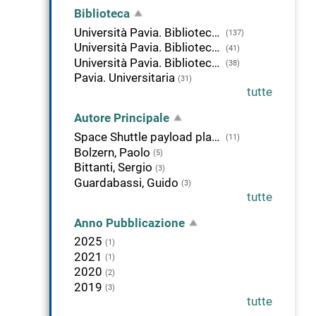
Biblioteca
Università Pavia. Biblioteca della Scienza e della Tecnica
(137)
Università Pavia. Biblioteca di Studi Umanistici
(41)
Università Pavia. Biblioteca delle Scienze
(38)
Pavia. Universitaria
(31)
tutte
Autore Principale
Space Shuttle payload planning working groups
(11)
Bolzern, Paolo
(5)
Bittanti, Sergio
(3)
Guardabassi, Guido
(3)
tutte
Anno Pubblicazione
2025
(1)
2021
(1)
2020
(2)
2019
(3)
tutte