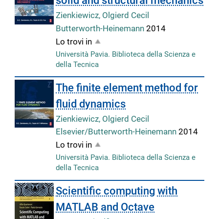
solid and structural mechanics
Zienkiewicz, Olgierd Cecil
Butterworth-Heinemann
2014
Lo trovi in
Università Pavia. Biblioteca della Scienza e
della Tecnica
The finite element method for
fluid dynamics
Zienkiewicz, Olgierd Cecil
Elsevier/Butterworth-Heinemann
2014
Lo trovi in
Università Pavia. Biblioteca della Scienza e
della Tecnica
Scientific computing with
MATLAB and Octave