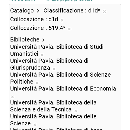
Catalogo
Classificazione
d1d*
Rimuovi
Collocazione
d1d
dalla
Rimuovi
Collocazione
519.4*
ricerca
dalla
Rimuovi
corrente
ricerca
Biblioteche
dalla
corrente
Università Pavia. Biblioteca di Studi
ricerca
Umanistici
corrente
Rimuovi
Università Pavia. Biblioteca di
dalla
Giurisprudenza
ricerca
Rimuovi
Università Pavia. Biblioteca di Scienze
corrente
dalla
Politiche
Rimuovi
ricerca
Università Pavia. Biblioteca di Economia
dalla
corrente
Rimuovi
ricerca
Università Pavia. Biblioteca della
dalla
corrente
Scienza e della Tecnica
ricerca
Rimuovi
Università Pavia. Biblioteca delle
corrente
dalla
Scienze
Rimuovi
ricerca