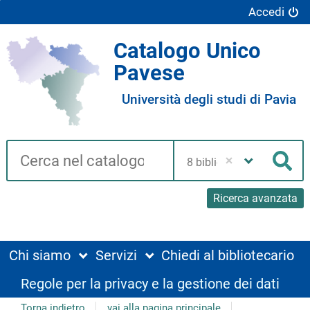
Accedi
Catalogo Unico
Pavese
Università degli studi di Pavia
Cerca su "Catalogo"
Seleziona
la
Cer
tua
biblioteca
Ricerca avanzata
Chi siamo
Servizi
Chiedi al bibliotecario
Regole per la privacy e la gestione dei dati
Torna indietro
vai alla pagina principale