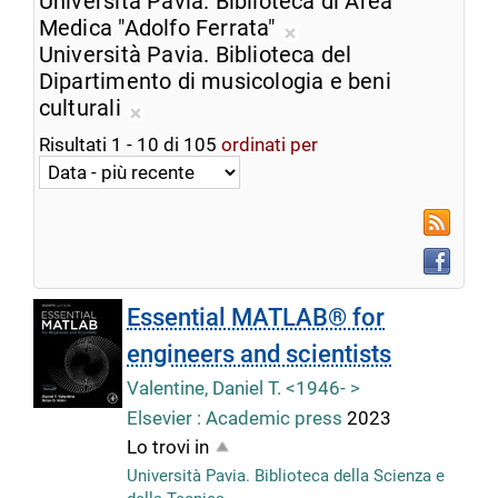
Università Pavia. Biblioteca di Area
dalla
corrente
Medica "Adolfo Ferrata"
ricerca
Rimuovi
Università Pavia. Biblioteca del
corrente
dalla
Dipartimento di musicologia e beni
ricerca
culturali
Rimuovi
corrente
Risultati
1
-
10
di
105
ordinati per
dalla
ricerca
corrente
RSS
Faceboo
Essential MATLAB® for
engineers and scientists
Valentine, Daniel T. <1946- >
Elsevier : Academic press
2023
Lo trovi in
Università Pavia. Biblioteca della Scienza e