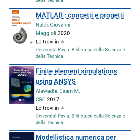
della Tecnica
MATLAB : concetti e progetti
Naldi, Giovanni
Maggioli
2020
Lo trovi in
Università Pavia. Biblioteca della Scienza e
della Tecnica
Finite element simulations
using ANSYS
Alawadhi, Esam M.
CRC
2017
Lo trovi in
Università Pavia. Biblioteca della Scienza e
della Tecnica
Modellistica numerica per